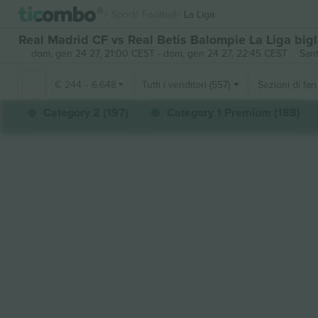
Sport
Football
La Liga
Real Madrid CF vs Real Betis Balompie La Liga bigli
dom, gen 24 27, 21:00 CEST
-
dom, gen 24 27, 22:45 CEST
San
€
244
-
6.648
Tutti i venditori (557)
Sezioni di fan
Category 2 (197)
Category 1 Premium (188)