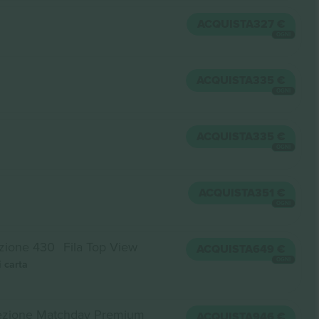
ACQUISTA
327 €
OGNI
ACQUISTA
335 €
OGNI
ACQUISTA
335 €
OGNI
ACQUISTA
351 €
OGNI
zione 430
Fila Top View
ACQUISTA
649 €
OGNI
i carta
ezione Matchday Premium
ACQUISTA
946 €