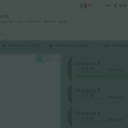
IT
+49
EUR
etti
tiago Bernabeu Stadium,
Madrid, Spain
Category 1 (99)
Category 3 (40)
VIP Hospital
Prezzi
Category 3
5.0 (2)
M-ticket
Venditore di attività
Prezzo più basso della categoria
Category 3
5.0 (8)
M-ticket
Venditore di attività
Category 3
5.0 (8)
M-ticket
Venditore di attività