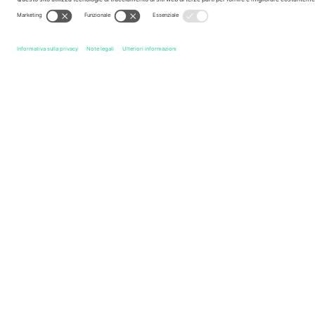
Leggenda
Link rapidi
Real Madrid CF
Biglietti
Real Betis Balompie
Biglietti