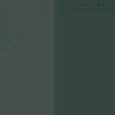
Venditore di attività
B
112
212
418
520
314
Fan di casa
Prezzo più basso d
110
618
210
416
518
208
312
414
616
310
412
516
310
410
410
8
514
614
512
510
8
612
610
608