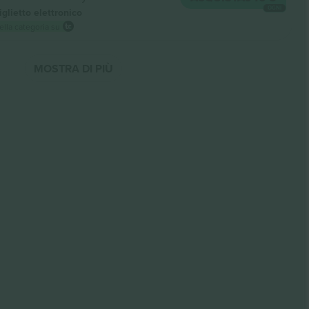
OGNI
iglietto elettronico
ella categoria su
MOSTRA DI PIÙ