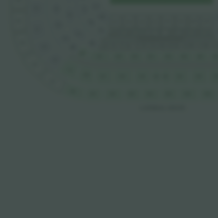
619
111
211
519
415
313
109
209
617
108
104
102
106
105
103
101
107
413
207
517
208
204
206
205
203
201
200
202
207
311
411
VIP BOX PRIMER ANFITEATRO TRIBUNA
615
309
306
308
303
301
302
304
307
305
309
515
409
409
407
402
404
406
405
401
40
403
513
613
511
509
504
501
505
503
507
502
50
506
611
609
607
601
604
606
605
603
602
LATERAL OESTE