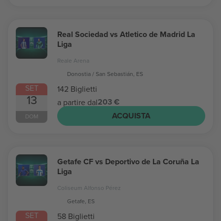
Real Sociedad vs Atletico de Madrid La
Liga
Reale Arena
Donostia / San Sebastián, ES
SET
142 Biglietti
13
203 €
a partire dal
ACQUISTA
DOM
Getafe CF vs Deportivo de La Coruña La
Liga
Coliseum Alfonso Pérez
Getafe, ES
SET
58 Biglietti