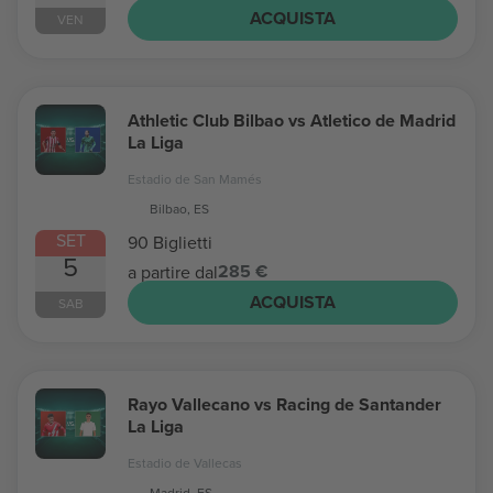
ACQUISTA
VEN
Athletic Club Bilbao vs Atletico de Madrid
La Liga
Estadio de San Mamés
Bilbao, ES
SET
90 Biglietti
5
285 €
a partire dal
ACQUISTA
SAB
Rayo Vallecano vs Racing de Santander
La Liga
Estadio de Vallecas
Madrid, ES