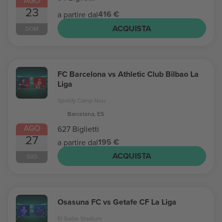
AGO
23
416 €
a partire dal
ACQUISTA
DOM
FC Barcelona vs Athletic Club Bilbao La
Liga
Spotify Camp Nou
Barcelona, ES
AGO
627 Biglietti
27
195 €
a partire dal
ACQUISTA
GIO
Osasuna FC vs Getafe CF La Liga
El Sadar Stadium