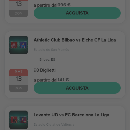
13
696 €
a partire dal
ACQUISTA
DOM
Athletic Club Bilbao vs Elche CF La Liga
Estadio de San Mamés
Bilbao, ES
98 Biglietti
SET
13
141 €
a partire dal
ACQUISTA
DOM
Levante UD vs FC Barcelona La Liga
Estadio Ciutat de València