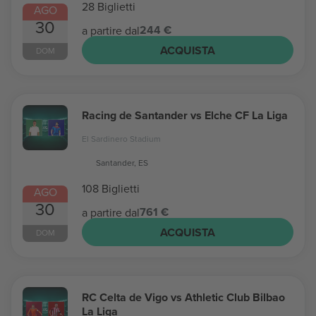
28 Biglietti
AGO
30
244 €
a partire dal
ACQUISTA
DOM
Racing de Santander vs Elche CF La Liga
El Sardinero Stadium
Santander, ES
108 Biglietti
AGO
30
761 €
a partire dal
ACQUISTA
DOM
RC Celta de Vigo vs Athletic Club Bilbao
La Liga