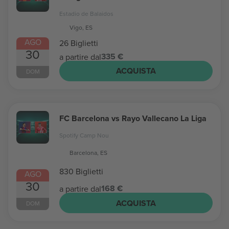
Estadio de Balaidos
Vigo, ES
AGO
26 Biglietti
30
335 €
a partire dal
ACQUISTA
DOM
FC Barcelona vs Rayo Vallecano La Liga
Spotify Camp Nou
Barcelona, ES
830 Biglietti
AGO
30
168 €
a partire dal
ACQUISTA
DOM