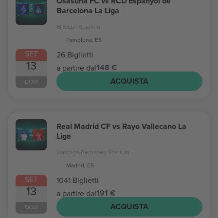
Osasuna FC vs RCD Espanyol de
Barcelona La Liga
El Sadar Stadium
Pamplona, ES
SET
26 Biglietti
13
148 €
a partire dal
ACQUISTA
DOM
Real Madrid CF vs Rayo Vallecano La
Liga
Santiago Bernabeu Stadium
Madrid, ES
SET
1041 Biglietti
13
191 €
a partire dal
ACQUISTA
DOM