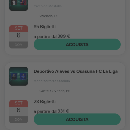
Camp de Mestalla
Valencia, ES
85 Biglietti
SET
6
389 €
a partire dal
ACQUISTA
DOM
Deportivo Alaves vs Osasuna FC La Liga
Mendizorrotza Stadium
Gasteiz / Vitoria, ES
28 Biglietti
SET
6
331 €
a partire dal
ACQUISTA
DOM