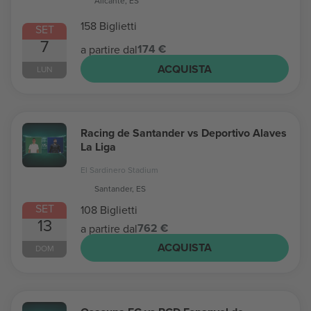
Alicante, ES
158 Biglietti
SET
7
174 €
a partire dal
ACQUISTA
LUN
Racing de Santander vs Deportivo Alaves
La Liga
El Sardinero Stadium
Santander, ES
SET
108 Biglietti
13
762 €
a partire dal
ACQUISTA
DOM