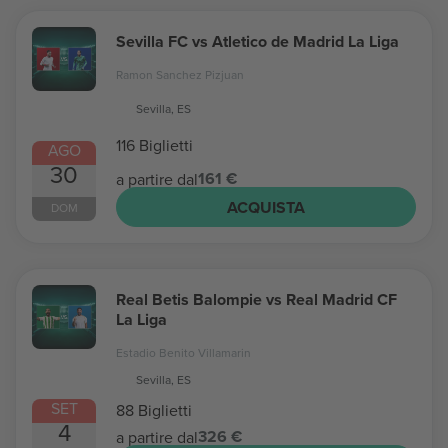
Sevilla FC vs Atletico de Madrid La Liga
Ramon Sanchez Pizjuan
Sevilla, ES
116 Biglietti
AGO
30
161 €
a partire dal
ACQUISTA
DOM
Real Betis Balompie vs Real Madrid CF
La Liga
Estadio Benito Villamarin
Sevilla, ES
SET
88 Biglietti
4
326 €
a partire dal