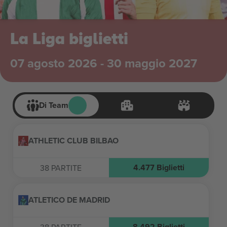
La Liga biglietti
07 agosto 2026 - 30 maggio 2027
Di Team
ATHLETIC CLUB BILBAO
4.477
Biglietti
38
PARTITE
ATLETICO DE MADRID
8.492
Biglietti