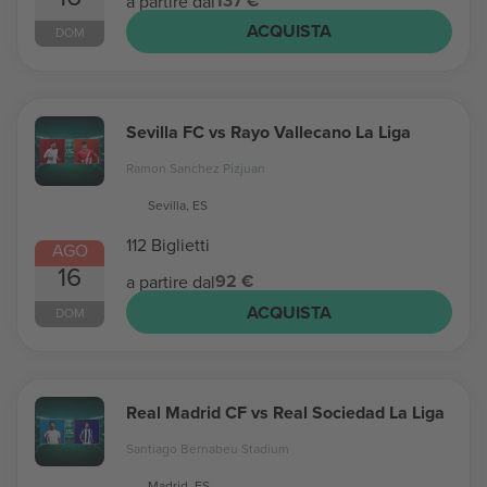
137 €
a partire dal
ACQUISTA
DOM
Sevilla FC vs Rayo Vallecano La Liga
Ramon Sanchez Pizjuan
Sevilla, ES
112 Biglietti
AGO
16
92 €
a partire dal
ACQUISTA
DOM
Real Madrid CF vs Real Sociedad La Liga
Santiago Bernabeu Stadium
Madrid, ES