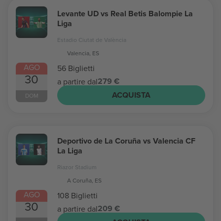
Levante UD vs Real Betis Balompie La
Liga
Estadio Ciutat de València
Valencia, ES
AGO
56 Biglietti
30
279 €
a partire dal
ACQUISTA
DOM
Deportivo de La Coruña vs Valencia CF
La Liga
Riazor Stadium
A Coruña, ES
AGO
108 Biglietti
30
209 €
a partire dal