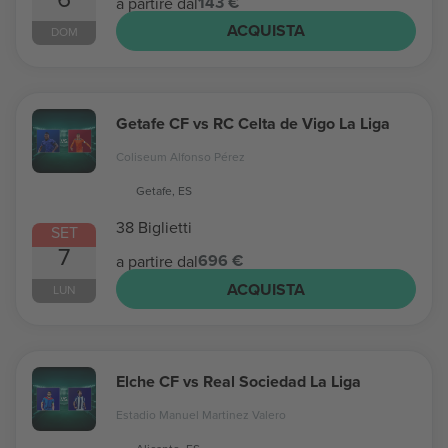
143 €
a partire dal
ACQUISTA
DOM
Getafe CF vs RC Celta de Vigo La Liga
Coliseum Alfonso Pérez
Getafe, ES
38 Biglietti
SET
7
696 €
a partire dal
ACQUISTA
LUN
Elche CF vs Real Sociedad La Liga
Estadio Manuel Martinez Valero