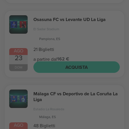
Osasuna FC vs Levante UD La Liga
El Sadar Stadium
Pamplona, ES
21 Biglietti
AGO
23
162 €
a partire dal
ACQUISTA
DOM
Málaga CF vs Deportivo de La Coruña La
Liga
Estadio La Rosaleda
Málaga, ES
AGO
48 Biglietti