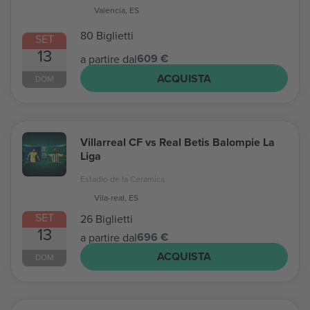
Valencia, ES
80 Biglietti
SET
13
609 €
a partire dal
ACQUISTA
DOM
Villarreal CF vs Real Betis Balompie La
Liga
Estadio de la Ceramica
Vila-real, ES
SET
26 Biglietti
13
696 €
a partire dal
ACQUISTA
DOM