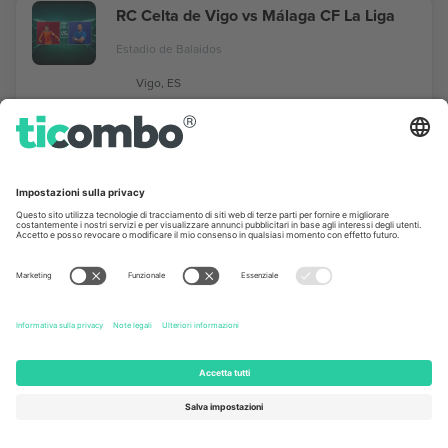
RC Celta de Vigo vs Málaga CF La Liga
Estadio de Balaidos
Vigo, ES
24 Biglietti
SET
13
322 €
a partire dal
ACQUISTA
DOM
Sevilla FC vs Valencia CF La Liga
Ramon Sanchez Pizjuan
Sevilla, ES
112 Biglietti
SET
13
121 €
a partire dal
ACQUISTA
DOM