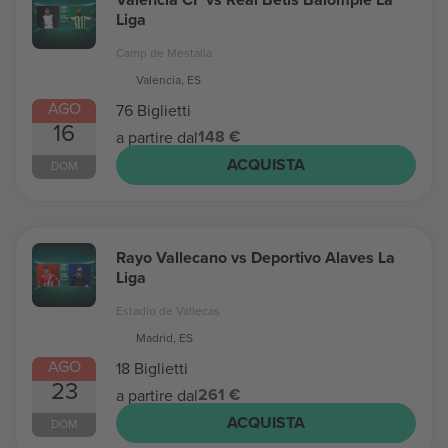
Liga
Camp de Mestalla
Valencia, ES
AGO
76 Biglietti
16
148 €
a partire dal
ACQUISTA
DOM
Rayo Vallecano vs Deportivo Alaves La
Liga
Estadio de Vallecas
Madrid, ES
AGO
18 Biglietti
23
261 €
a partire dal
ACQUISTA
DOM