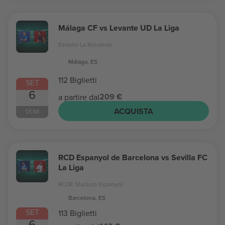
Málaga CF vs Levante UD La Liga
Estadio La Rosaleda
Málaga, ES
112 Biglietti
SET
6
209 €
a partire dal
ACQUISTA
DOM
RCD Espanyol de Barcelona vs Sevilla FC
La Liga
RCDE Stadium Espanyol
Barcelona, ES
SET
113 Biglietti
6