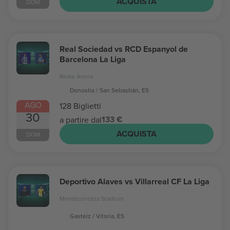
ACQUISTA
DOM
Real Sociedad vs RCD Espanyol de
Barcelona La Liga
Reale Arena
Donostia / San Sebastián, ES
AGO
128 Biglietti
30
133 €
a partire dal
ACQUISTA
DOM
Deportivo Alaves vs Villarreal CF La Liga
Mendizorrotza Stadium
Gasteiz / Vitoria, ES