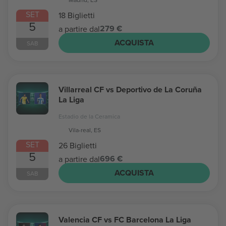
SET
18 Biglietti
5
279 €
a partire dal
ACQUISTA
SAB
Villarreal CF vs Deportivo de La Coruña
La Liga
Estadio de la Ceramica
Vila-real, ES
SET
26 Biglietti
5
696 €
a partire dal
ACQUISTA
SAB
Valencia CF vs FC Barcelona La Liga