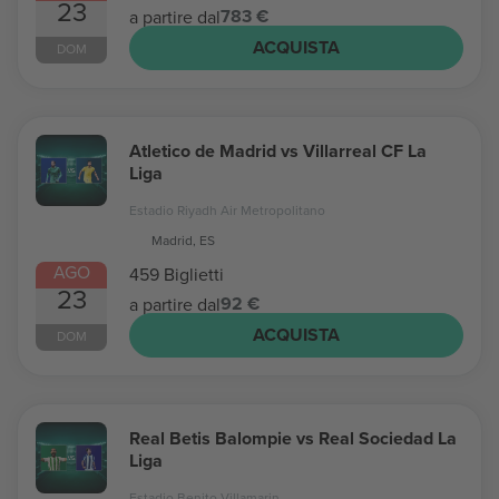
23
783 €
a partire dal
ACQUISTA
DOM
Atletico de Madrid vs Villarreal CF La
Liga
Estadio Riyadh Air Metropolitano
Madrid, ES
AGO
459 Biglietti
23
92 €
a partire dal
ACQUISTA
DOM
Real Betis Balompie vs Real Sociedad La
Liga
Estadio Benito Villamarin