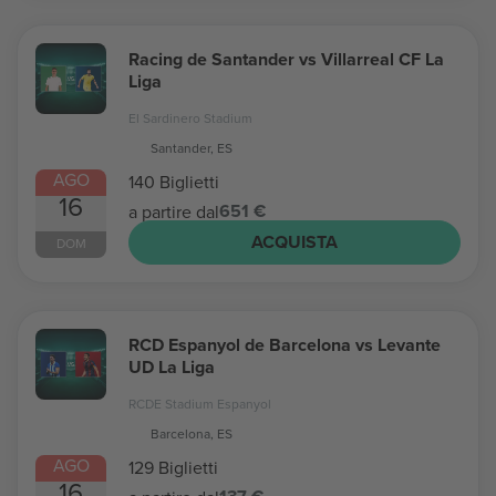
Racing de Santander vs Villarreal CF La
Liga
El Sardinero Stadium
Santander, ES
AGO
140 Biglietti
16
651 €
a partire dal
ACQUISTA
DOM
RCD Espanyol de Barcelona vs Levante
UD La Liga
RCDE Stadium Espanyol
Barcelona, ES
AGO
129 Biglietti
16