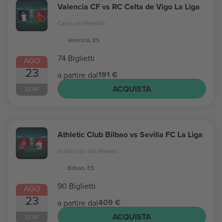
Valencia CF vs RC Celta de Vigo La Liga
Camp de Mestalla
Valencia, ES
74 Biglietti
AGO
23
191 €
a partire dal
ACQUISTA
DOM
Athletic Club Bilbao vs Sevilla FC La Liga
Estadio de San Mamés
Bilbao, ES
90 Biglietti
AGO
23
409 €
a partire dal
ACQUISTA
DOM