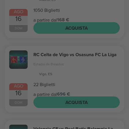
1050 Biglietti
AGO
16
168 €
a partire dal
ACQUISTA
DOM
RC Celta de Vigo vs Osasuna FC La Liga
Estadio de Balaidos
Vigo, ES
22 Biglietti
AGO
16
696 €
a partire dal
ACQUISTA
DOM
Valencia CF vs Real Betis Balompie La