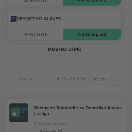
38
PARTITE
DEPORTIVO ALAVES
4.026
Biglietti
39
PARTITE
MOSTRA DI PIÙ
€
39
-
38.315
Squadre
Luoghi
Racing de Santander vs Deportivo Alaves
La Liga
El Sardinero Stadium
Santander, ES