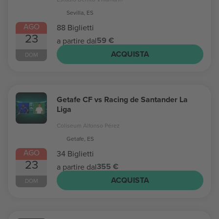
Sevilla, ES
AGO
88 Biglietti
23
59 €
a partire dal
ACQUISTA
DOM
Getafe CF vs Racing de Santander La
Liga
Coliseum Alfonso Pérez
Getafe, ES
AGO
34 Biglietti
23
355 €
a partire dal
ACQUISTA
DOM