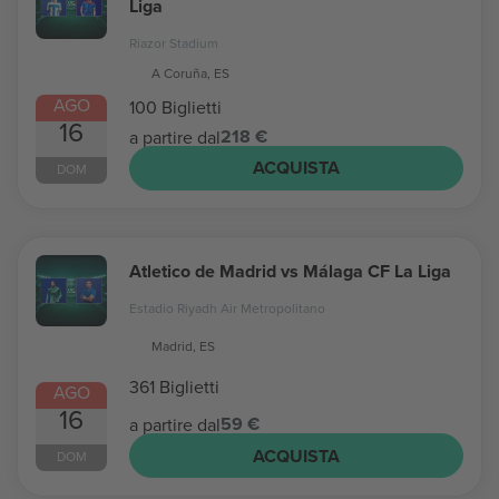
Liga
Riazor Stadium
A Coruña, ES
AGO
100 Biglietti
16
218 €
a partire dal
ACQUISTA
DOM
Atletico de Madrid vs Málaga CF La Liga
Estadio Riyadh Air Metropolitano
Madrid, ES
361 Biglietti
AGO
16
59 €
a partire dal
ACQUISTA
DOM