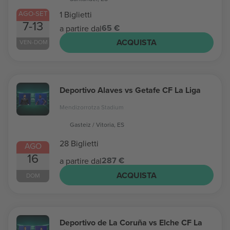
AGO-SET
1 Biglietti
7-13
65 €
a partire dal
ACQUISTA
VEN-DOM
Deportivo Alaves vs Getafe CF La Liga
Mendizorrotza Stadium
Gasteiz / Vitoria, ES
28 Biglietti
AGO
16
287 €
a partire dal
ACQUISTA
DOM
Deportivo de La Coruña vs Elche CF La