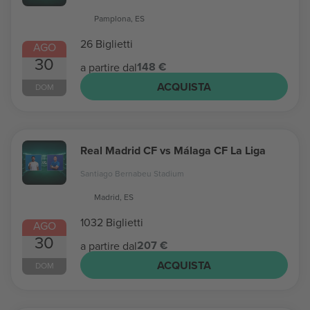
Pamplona, ES
26 Biglietti
AGO
30
148 €
a partire dal
ACQUISTA
DOM
Real Madrid CF vs Málaga CF La Liga
Santiago Bernabeu Stadium
Madrid, ES
1032 Biglietti
AGO
30
207 €
a partire dal
ACQUISTA
DOM