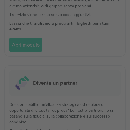
scelta, in base alle tue esigenze e desideri, e a rendere il tuo
evento aziendale o di gruppo senza problemi.
Il servizio viene fornito senza costi aggiuntivi.
Lascia che ti aiutiamo a procurarti i biglietti per i tuoi
eventi.
Apri modulo
Diventa un partner
Desideri stabilire un'alleanza strategica ed esplorare
opportunità di crescita reciproca? Le nostre partnership si
basano sulla fiducia, sulla collaborazione e sul successo
condiviso.