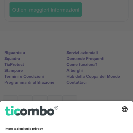
Ottieni maggiori informazioni
Riguardo a
Servizi aziendali
Squadra
Domande Frequenti
TixProtect
Come funziona?
Stampare
Alberghi
Termini e Condizioni
Hub della Coppa del Mondo
Programma di affiliazione
Contattaci