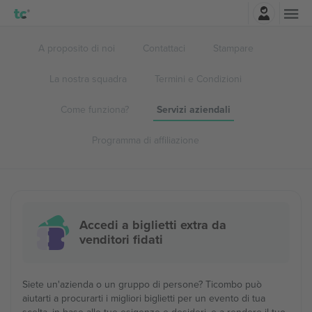
Accesso
A proposito di noi
Contattaci
Stampare
La nostra squadra
Termini e Condizioni
Come funziona?
Servizi aziendali
Programma di affiliazione
Accedi a biglietti extra da
venditori fidati
Siete un'azienda o un gruppo di persone? Ticombo può
aiutarti a procurarti i migliori biglietti per un evento di tua