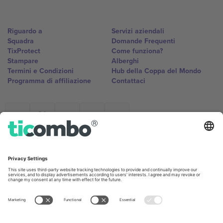
Riguardo a
Servizi aziendali
Squadra
Domande Frequenti
TixProtect
Come funziona?
Stampare
Alberghi
Termini e Condizioni
Hub della Coppa del Mondo
Programma di affiliazione
Contattaci
Ticombo Italia
Mimi Balkanska 132, 1540, Sofia,
Bulgaria