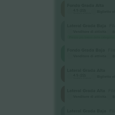
Fondo Grada Alta
4.5 (22)
Biglietto e
Venditore di attività
Lateral Grada Baja
Fil
Venditore di attività
B
Prezzo più basso della categoria
Fondo Grada Baja
Fila
Venditore di attività
B
Lateral Grada Alta
4.5 (22)
Biglietto e
Venditore di attività
Lateral Grada Alta
Fila
Venditore di attività
B
Lateral Grada Baja
Fil