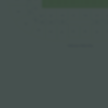
105
207
306
127
128
102
101
1
104
103
206
232
2
203
205
204
305
304
333
301
3
303
332
302
TRIBUNA PRINCIPAL