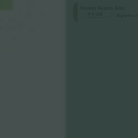
Fondo Grada Alta
124
4.5 (22)
228
328
Biglietto e
Venditore di attività
26
125
229
230
31
329
330
31