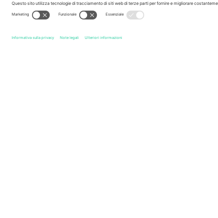
Leggenda
Link rapidi
Athletic Club Bilbao
Biglietti
Deportivo de La Coruña