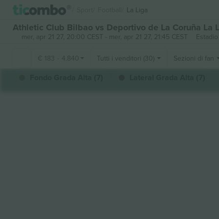
Sport
Football
La Liga
Athletic Club Bilbao vs Deportivo de La Coruña La Li
mer, apr 21 27, 20:00 CEST
-
mer, apr 21 27, 21:45 CEST
Estadi
€
183
-
4.840
Tutti i venditori (30)
Sezioni di fan
Fondo Grada Alta (7)
Lateral Grada Alta (7)