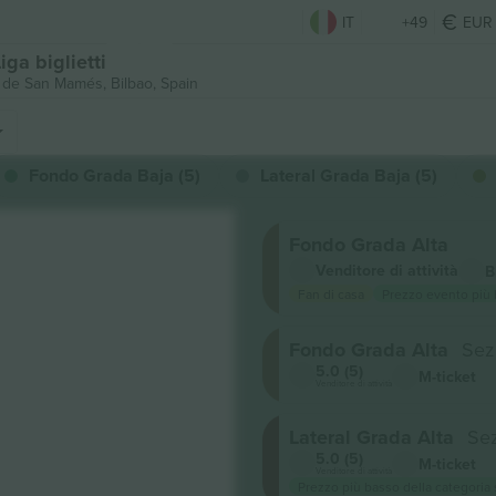
IT
+49
EUR
ga biglietti
o de San Mamés,
Bilbao, Spain
Fondo Grada Baja (5)
Lateral Grada Baja (5)
Fondo Grada Alta
Venditore di attività
B
Fan di casa
Prezzo evento più
Fondo Grada Alta
Sez
5.0 (5)
M-ticket
Venditore di attività
Lateral Grada Alta
Sez
5.0 (5)
M-ticket
Venditore di attività
Prezzo più basso della categoria