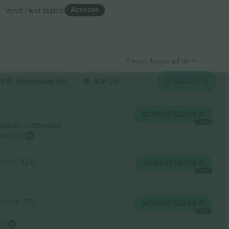
Accesso
Vendi i tuoi biglietti
Prezzo: basso ad alto
VIP Hospitality (5)
VIP (3)
2
BIGLIETTI
ACQUISTA
203 €
OGNI
iglietto elettronico
 basso su
ione 326
ACQUISTA
214 €
OGNI
ione 313
ACQUISTA
254 €
OGNI
 su