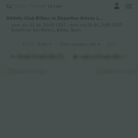
Accesso
Sport
Football
La Liga
Athletic Club Bilbao vs Deportivo Alaves La Liga biglietti
dom, set 20 26, 20:00 CEST
-
dom, set 20 26, 21:45 CEST
Estadio de San Mamés,
Bilbao, Spain
€
122
-
4.840
Tutti i venditori (30)
Sezioni di fan
Fondo Grada Alta (7)
Lateral Grada Alta (7)
Nascondi mappa
Attacca la mappa