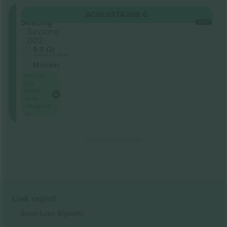
Floor
ACQUISTA
206 €
Seating
OGNI
Sezione
002
5.0 (2)
Venditore di attività
M-ticket
Prezzo
più
basso
della
categoria
su
Fine dei risultati
Link rapidi
Swan Lake
Biglietti