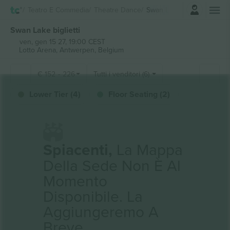
Accesso
Teatro E Commedia
Theatre Dance
Swan Lake
Swan Lake biglietti
ven, gen 15 27, 19:00 CEST
Lotto Arena,
Antwerpen, Belgium
€
152
-
226
Tutti i venditori (6)
Lower Tier (4)
Floor Seating (2)
Spiacenti,
La Mappa
Della Sede Non È Al
Momento
Disponibile. La
Aggiungeremo A
Breve.