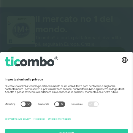
Il mercato no 1 del
GRAZIE!
mondo.
Ticombo® è ora la piattaforma di rivendita
più seguita in Europa. Grazie!
INIZIA A VENDERE
Sigillo di eccellenza da parte della
Commissione europea
Ticombo GmbH (società madre) è riconosciuta
nell'ambito di Horizon 2020, il programma di
finanziamento della ricerca e dell'innovazione dell'UE,
per la sua proposta n. 782393.