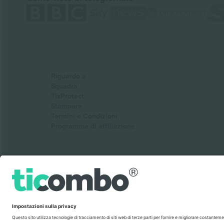
Riguardo a
Squadra
TixProtect
Stampare
Termini e Condizioni
Programma di affiliazione
Ticombo Italia
Mimi Balkanska 132, 1540, Sofia, Bulgaria