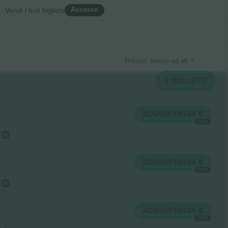
Accesso
Vendi i tuoi biglietti
Prezzo: basso ad alto
2
BIGLIETTI
ACQUISTA
134 €
OGNI
ACQUISTA
134 €
OGNI
ACQUISTA
134 €
OGNI