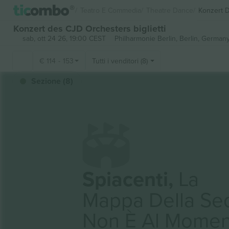
Teatro E Commedia
Theatre Dance
Konzert 
Konzert des CJD Orchesters biglietti
sab, ott 24 26, 19:00 CEST
Philharmonie Berlin,
Berlin, German
€
114
-
153
Tutti i venditori (8)
Sezione (8)
Spiacenti,
La
Mappa Della Se
Non È Al Momen