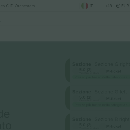
Des CJD Orchesters
IT
+49
EUR
y
Sezione
Sezione G right
5.0 (2)
M-ticket
Venditore di attività
Prezzo più basso della categoria su
Sezione
Sezione G left
5.0 (2)
M-ticket
Venditore di attività
Prezzo più basso della categoria su
de
Sezione
Sezione B right
to
5.0 (2)
M-ticket
Venditore di attività