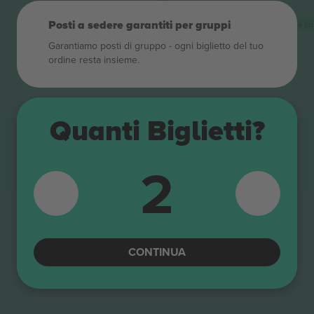
5.0 (2)
M-ticket
Venditore di attività
Posti a sedere garantiti per gruppi
Prezzo più basso della categoria su
Garantiamo posti di gruppo ‑ ogni biglietto del tuo
ordine resta insieme.
Quanti Biglietti?
2
CONTINUA