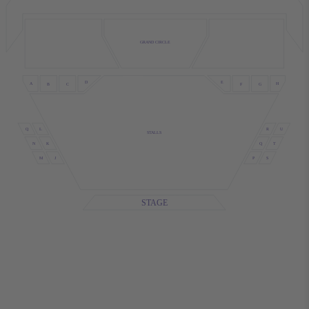
GRAND CIRCLE
D
E
A
H
B
F
C
G
Q
U
L
R
STALLS
N
T
K
Q
S
M
P
J
STAGE