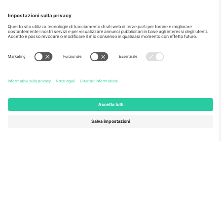
Come visto al telegiornale
Riguardo a
Servizi aziendali
Squadra
Domande Frequenti
TixProtect
Come funziona?