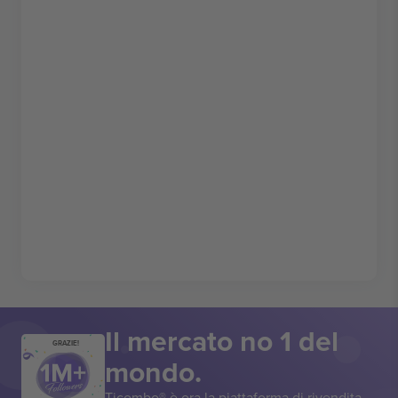
Il mercato no 1 del
GRAZIE!
mondo.
Ticombo® è ora la piattaforma di rivendita