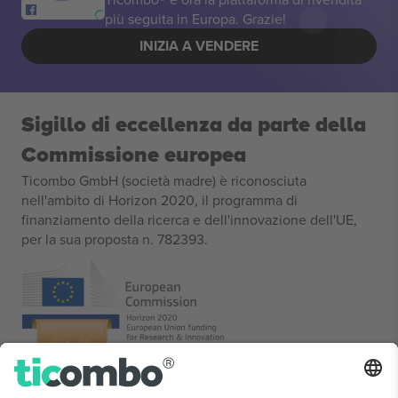
più seguita in Europa. Grazie!
INIZIA A VENDERE
Sigillo di eccellenza da parte della
Commissione europea
Ticombo GmbH (società madre) è riconosciuta
nell'ambito di Horizon 2020, il programma di
finanziamento della ricerca e dell'innovazione dell'UE,
per la sua proposta n. 782393.