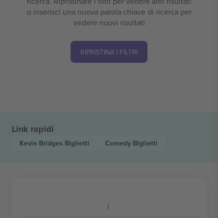
ricerca. Ripristinare i filtri per vedere altri risultati
o inserisci una nuova parola chiave di ricerca per
vedere nuovi risultati
RIPRISTINA I FILTRI
Link rapidi
Kevin Bridges
Biglietti
Comedy
Biglietti