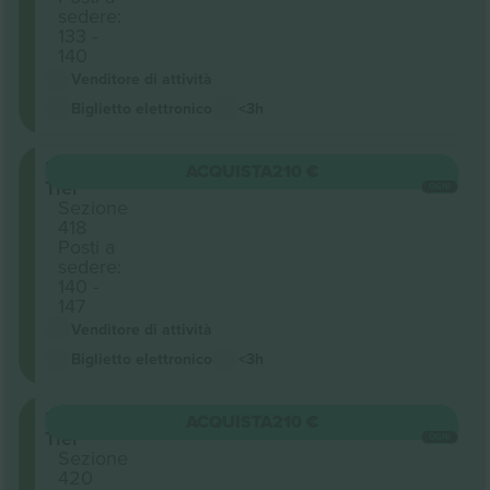
sedere:
133 -
140
Venditore di attività
Biglietto elettronico
<3h
Upper
ACQUISTA
210 €
Tier
OGNI
Sezione
418
Posti a
sedere:
140 -
147
Venditore di attività
Biglietto elettronico
<3h
Upper
ACQUISTA
210 €
Tier
OGNI
Sezione
420