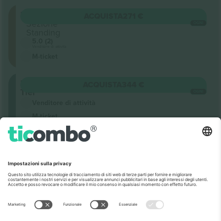
Floor
ACQUISTA
271 €
Sezione
OGNI
Standing
5.0 (2)
Venditore di attività
M-ticket
Lower
ACQUISTA
344 €
Tier
OGNI
Venditore di attività
M-ticket
Lower
ACQUISTA
352 €
Tier
OGNI
Sezione
102
Fila
T
Posti a
sedere:
51 - 52