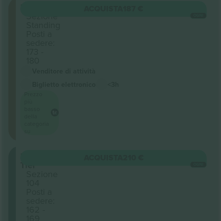
Floor
ACQUISTA
187 €
Sezione
OGNI
Standing
Posti a
sedere:
173 -
180
Venditore di attività
Biglietto elettronico
<3h
Prezzo
più
basso
della
categoria
su
Lower
ACQUISTA
210 €
Tier
OGNI
Sezione
104
Posti a
sedere:
162 -
169