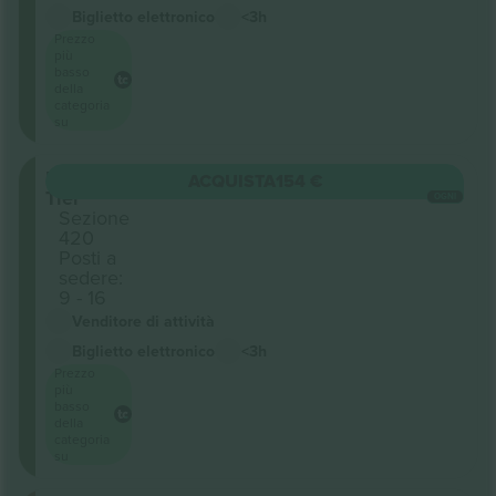
Biglietto elettronico
<3h
Prezzo
più
basso
della
categoria
su
Upper
ACQUISTA
154 €
Tier
OGNI
Sezione
420
Posti a
sedere:
9 - 16
Venditore di attività
Biglietto elettronico
<3h
Prezzo
più
basso
della
categoria
su