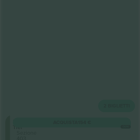
2
BIGLIETTI
Upper
ACQUISTA
154 €
Tier
OGNI
Sezione
403