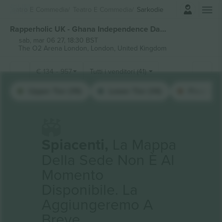
Accesso
Teatro E Commedia
Teatro E Commedia
Sarkodie
Rapperholic UK - Ghana Independence Day - Sarkodie London biglietti
sab, mar 06 27, 18:30 BST
The O2 Arena London,
London, United Kingdom
€
134
-
957
Tutti i venditori (41)
Upper Tier (19)
Lower Tier (14)
Floor (8)
Spiacenti,
La Mappa
Della Sede Non È Al
Momento
Disponibile. La
Aggiungeremo A
Breve.