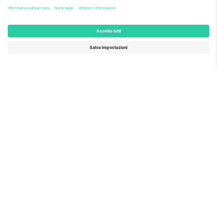
Venditore di attività
M-ticket
Fine dei risultati
Link rapidi
Sarkodie
Biglietti