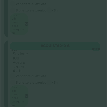
Venditore di attività
Biglietto elettronico
<3h
Prezzo
più
basso
della
categoria
su
Lower
ACQUISTA
210 €
Tier
OGNI
Sezione
108
Posti a
sedere:
4 - 11
Venditore di attività
Biglietto elettronico
<3h
Prezzo
più
basso
della
categoria
su