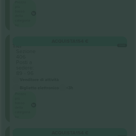
Prezzo
più
basso
della
categoria
su
Upper
ACQUISTA
154 €
Tier
OGNI
Sezione
406
Posti a
sedere:
89 - 96
Venditore di attività
Biglietto elettronico
<3h
Prezzo
più
basso
della
categoria
su
Upper
ACQUISTA
154 €