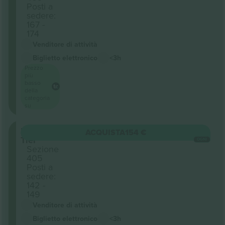
Posti a
sedere:
167 -
174
Venditore di attività
Biglietto elettronico
<3h
Prezzo
più
basso
della
categoria
su
Upper
ACQUISTA
154 €
Tier
OGNI
Sezione
405
Posti a
sedere:
142 -
149
Venditore di attività
Biglietto elettronico
<3h