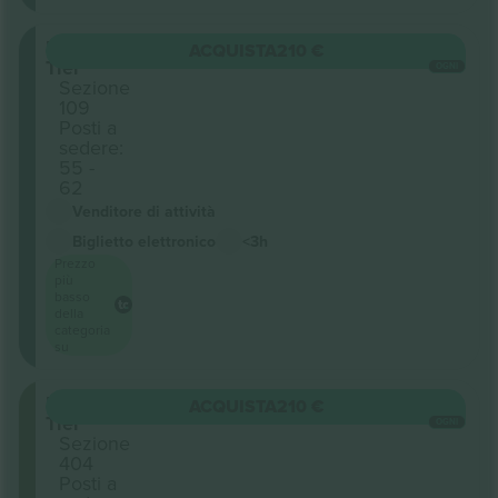
Lower
ACQUISTA
210 €
Tier
OGNI
Sezione
109
Posti a
sedere:
55 -
62
Venditore di attività
Biglietto elettronico
<3h
Prezzo
più
basso
della
categoria
su
Upper
ACQUISTA
210 €
Tier
OGNI
Sezione
404
Posti a