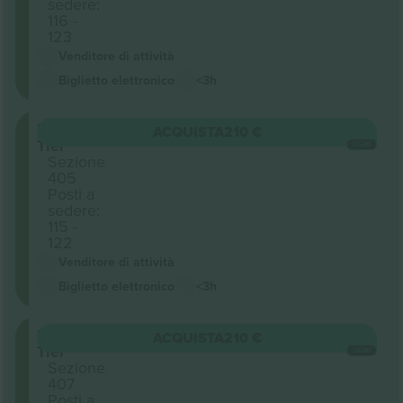
sedere:
116 -
123
Venditore di attività
Biglietto elettronico
<3h
Upper
ACQUISTA
210 €
Tier
OGNI
Sezione
405
Posti a
sedere:
115 -
122
Venditore di attività
Biglietto elettronico
<3h
Upper
ACQUISTA
210 €
Tier
OGNI
Sezione
407
Posti a