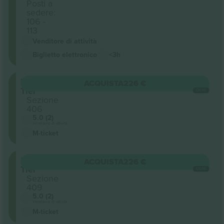
Posti a
sedere:
106 -
113
Venditore di attività
Biglietto elettronico
<3h
Upper
ACQUISTA
226 €
Tier
OGNI
Sezione
406
5.0 (2)
Venditore di attività
M-ticket
Upper
ACQUISTA
226 €
Tier
OGNI
Sezione
409
5.0 (2)
Venditore di attività
M-ticket