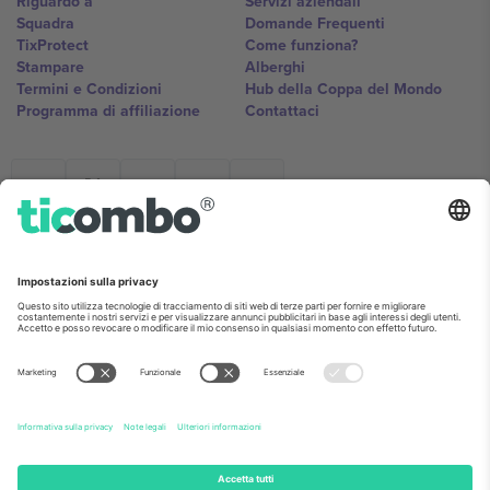
Riguardo a
Servizi aziendali
Squadra
Domande Frequenti
TixProtect
Come funziona?
Stampare
Alberghi
Termini e Condizioni
Hub della Coppa del Mondo
Programma di affiliazione
Contattaci
Ticombo Italia
Mimi Balkanska 132, 1540, Sofia,
Bulgaria
L'entità giuridica del fornitore della piattaforma potrebbe variare in
base alla località, all'evento e/o al dominio. Per i dettagli controlla la
pagina specifica dell'evento, l'impronta e i termini.,
Stampare
e