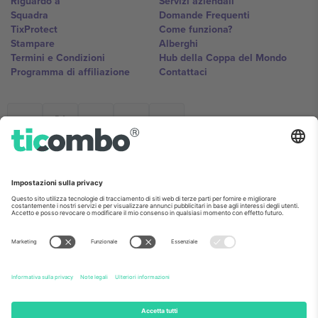
Riguardo a
Servizi aziendali
Squadra
Domande Frequenti
TixProtect
Come funziona?
Stampare
Alberghi
Termini e Condizioni
Hub della Coppa del Mondo
Programma di affiliazione
Contattaci
Ticombo Italia
Mimi Balkanska 132, 1540, Sofia,
Bulgaria
L'entità giuridica del fornitore della piattaforma potrebbe variare in
base alla località, all'evento e/o al dominio. Per i dettagli controlla la
pagina specifica dell'evento, l'impronta e i termini.,
Stampare
e