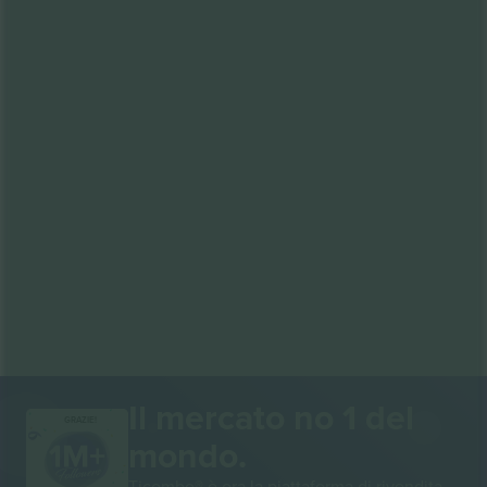
Il mercato no 1 del
GRAZIE!
mondo.
Ticombo® è ora la piattaforma di rivendita