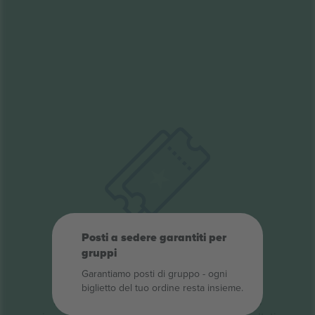
Posti a sedere garantiti per
Oops, nessun
gruppi
biglietto trovato.
Garantiamo posti di gruppo ‑ ogni
biglietto del tuo ordine resta insieme.
Nessun biglietto è stato trovato per questa