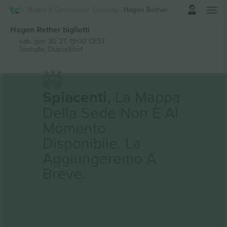
Accesso
Teatro E Commedia
Comedy
Hagen Rether
Hagen Rether biglietti
sab, gen 30 27, 19:00 CEST
Tonhalle,
Düsseldorf
Spiacenti,
La Mappa
Della Sede Non È Al
Momento
Disponibile. La
Aggiungeremo A
Breve.