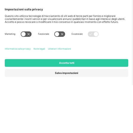
Come visto al telegiornale
Riguardo a
Servizi aziendali
Squadra
Domande Frequenti
TixProtect
Come funziona?