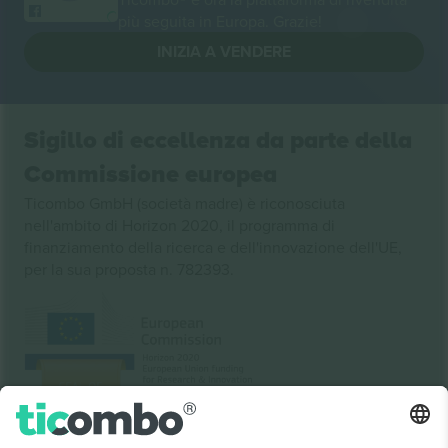
più seguita in Europa. Grazie!
INIZIA A VENDERE
Sigillo di eccellenza da parte della
Commissione europea
Ticombo GmbH (società madre) è riconosciuta
nell'ambito di Horizon 2020, il programma di
finanziamento della ricerca e dell'innovazione dell'UE,
per la sua proposta n. 782393.