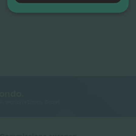
mondo.
iù seguita in Europa. Grazie!