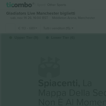
Sport
Other Sports
Gladiators Live Manchester biglietti
sab, nov 14 26, 16:00 BST
Middleton Arena,
Manchester
€
113
-
689
Tutti i venditori (15)
Upper Tier (9)
Lower Tier (6)
Spiacenti,
La
Mappa Della Se
Non È Al Momen