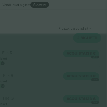
Accesso
Vendi i tuoi biglietti
Prezzo: basso ad alto
2
BIGLIETTI
Fila R
ACQUISTA
133 €
OGNI
icket
8
Fila R
ACQUISTA
133 €
OGNI
icket
Fila Q
ACQUISTA
133 €
OGNI
icket