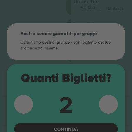
Upper Tier
4.5 (22)
M-ticket
Venditore di attività
Lower Tier
4.5 (22)
M-ticket
Posti a sedere garantiti per gruppi
Venditore di attività
Garantiamo posti di gruppo ‑ ogni biglietto del tuo
Lower Tier
ordine resta insieme.
4.5 (22)
M-ticket
Venditore di attività
Quanti Biglietti?
2
CONTINUA