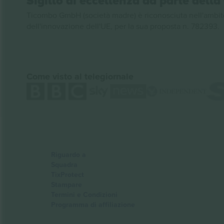
Sigillo di eccellenza da parte del
Ticombo GmbH (società madre) è riconosciuta nell'ambito
dell'innovazione dell'UE, per la sua proposta n. 782393.
Come visto al telegiornale
Riguardo a
Squadra
TixProtect
Stampare
Termini e Condizioni
Programma di affiliazione