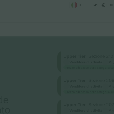
IT
+49
EUR
Upper Tier
Sezione 210
Venditore di attività
M-t
Prezzo più basso della categoria su
Upper Tier
Sezione 20
Venditore di attività
M-t
Prezzo più basso della categoria su
de
Upper Tier
Sezione 207
to
Venditore di attività
M-t