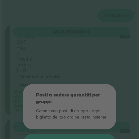
2
BIGLIETTI
Upper
ACQUISTA
140 €
Sezione
OGNI
205
Fila
C
Posti a
sedere:
1 - 8
Venditore di attività
M-ticket
Prezzo
Posti a sedere garantiti per
evento
più
gruppi
basso
su
Garantiamo posti di gruppo ‑ ogni
biglietto del tuo ordine resta insieme.
Upper
ACQUISTA
268 €
4.5 (22)
OGNI
Venditore di attività