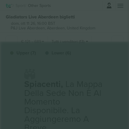
Accesso
Sport
Other Sports
Gladiators Live Aberdeen biglietti
dom, ott 11 26, 16:00 BST
P&J Live Aberdeen,
Aberdeen, United Kingdom
€
121
-
689
Tutti i venditori (13)
Upper (7)
Lower (6)
Spiacenti,
La Mappa
Della Sede Non È Al
Momento
Disponibile. La
Aggiungeremo A
Breve.