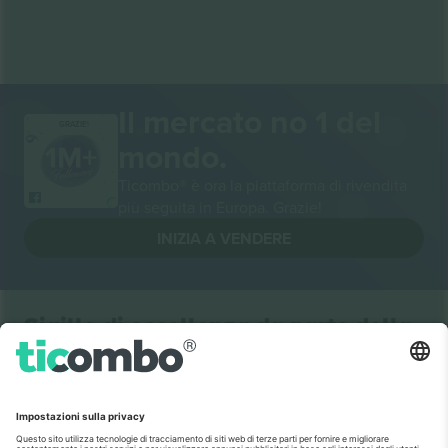
Il mercato no 1 del
GRAZIE!
mondo.
Ticombo® è ora la piattaforma di rivendita
più seguita in Europa. Grazie!
INIZIA A VENDERE
Sigillo di eccellenza da parte della
Commissione europea
Ticombo GmbH (società madre) è riconosciuta
nell'ambito di Horizon 2020, il programma di
finanziamento della ricerca e dell'innovazione dell'UE,