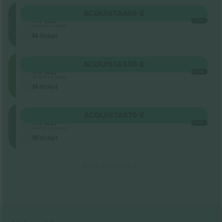
Lower
ACQUISTA
469 €
4.5 (22)
OGNI
Venditore di attività
M-ticket
Upper
ACQUISTA
536 €
4.5 (22)
OGNI
Venditore di attività
M-ticket
Lower
ACQUISTA
670 €
4.5 (22)
OGNI
Venditore di attività
M-ticket
Fine dei risultati