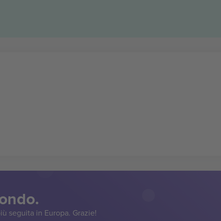
mondo.
iù seguita in Europa. Grazie!