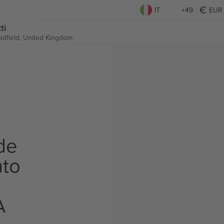
IT
+49
EUR
ti
ldfield, United Kingdom
de
to
A