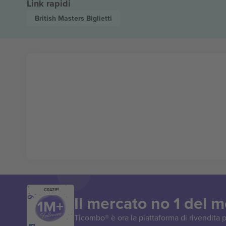
Link rapidi
British Masters
Biglietti
GRAZIE!
Il mercato no 1 del 
Ticombo® è ora la piattaforma di rivendita p