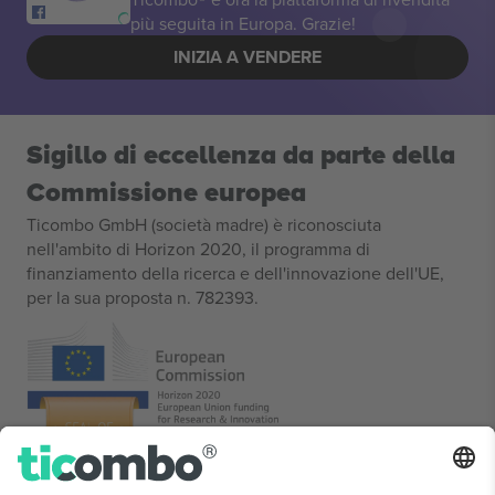
più seguita in Europa. Grazie!
INIZIA A VENDERE
Sigillo di eccellenza da parte della
Commissione europea
Ticombo GmbH (società madre) è riconosciuta
nell'ambito di Horizon 2020, il programma di
finanziamento della ricerca e dell'innovazione dell'UE,
per la sua proposta n. 782393.