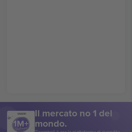
Il mercato no 1 del
GRAZIE!
mondo.
Ticombo® è ora la piattaforma di rivendita