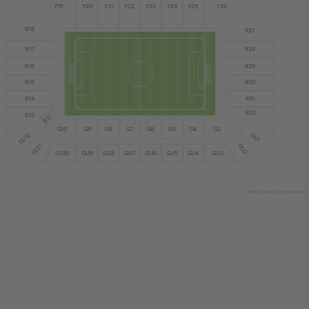
Y24
Y25
Y19
Y23
Y21
Y22
Y20
Y26
B18
R27
R28
B17
B16
R29
B15
R30
B14
R31
R32
B13
B12
G10
G7
G6
G9
G8
G5
G4
G3
GU1
GU12
GU2
GU11
GU10
GU5
GU4
GU6
GU9
GU8
GU7
GU3
© 2024 Ticombo. All rights reserved