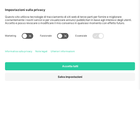
Come visto al telegiornale
Riguardo a
Servizi aziendali
Squadra
Domande Frequenti
TixProtect
Come funziona?