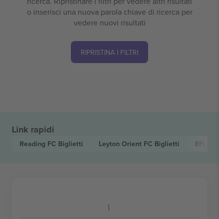
ricerca. Ripristinare i filtri per vedere altri risultati
o inserisci una nuova parola chiave di ricerca per
vedere nuovi risultati
RIPRISTINA I FILTRI
Link rapidi
Reading FC
Biglietti
Leyton Orient FC
Biglietti
EFL Le