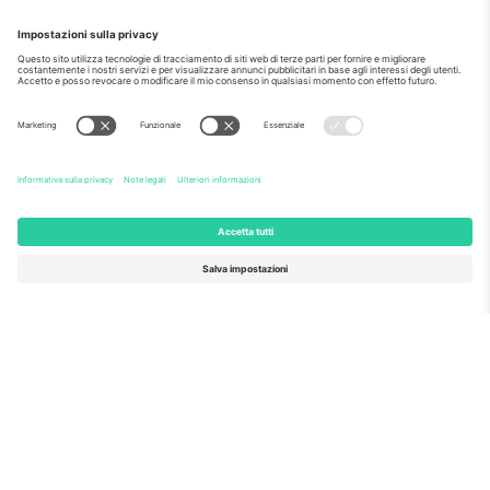
Come visto al telegiornale
Riguardo a
Servizi aziendali
Squadra
Domande Frequenti
TixProtect
Come funziona?