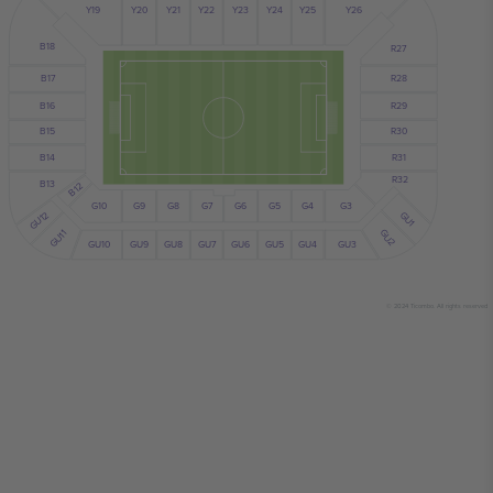
Y24
Y25
Y19
Y23
Y21
Y22
Y20
Y26
B18
R27
R28
B17
B16
R29
B15
R30
B14
R31
R32
B13
B12
G10
G7
G6
G9
G8
G5
G4
G3
GU1
GU12
GU2
GU11
GU10
GU5
GU4
GU6
GU9
GU8
GU7
GU3
© 2024 Ticombo. All rights reserved