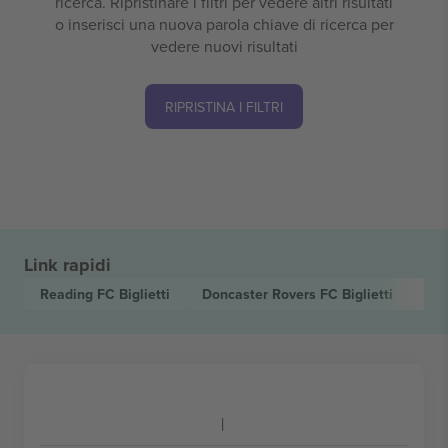
ricerca. Ripristinare i filtri per vedere altri risultati
o inserisci una nuova parola chiave di ricerca per
vedere nuovi risultati
RIPRISTINA I FILTRI
Link rapidi
Reading FC
Biglietti
Doncaster Rovers FC
Biglietti
EF