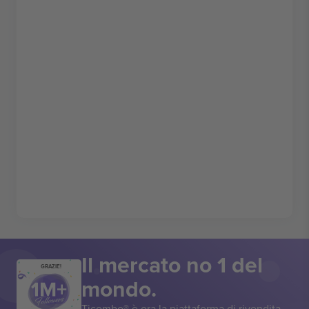
Il mercato no 1 del
GRAZIE!
mondo.
Ticombo® è ora la piattaforma di rivendita