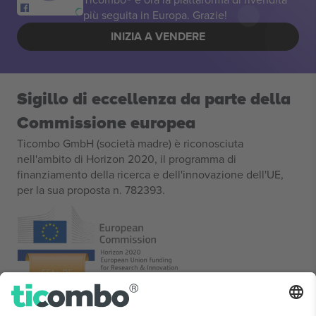
più seguita in Europa. Grazie!
INIZIA A VENDERE
Sigillo di eccellenza da parte della
Commissione europea
Ticombo GmbH (società madre) è riconosciuta
nell'ambito di Horizon 2020, il programma di
finanziamento della ricerca e dell'innovazione dell'UE,
per la sua proposta n. 782393.