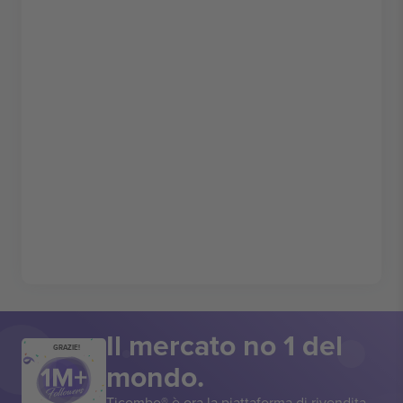
Il mercato no 1 del
GRAZIE!
mondo.
Ticombo® è ora la piattaforma di rivendita