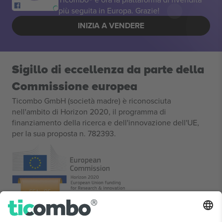
più seguita in Europa. Grazie!
INIZIA A VENDERE
Sigillo di eccellenza da parte della
Commissione europea
Ticombo GmbH (società madre) è riconosciuta
nell'ambito di Horizon 2020, il programma di
finanziamento della ricerca e dell'innovazione dell'UE,
per la sua proposta n. 782393.