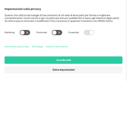
Come visto al telegiornale
Riguardo a
Servizi aziendali
Squadra
Domande Frequenti
TixProtect
Come funziona?