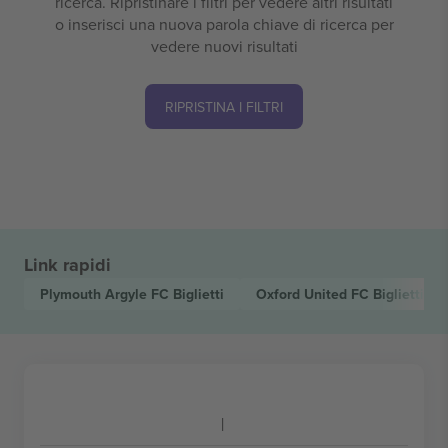
ricerca. Ripristinare i filtri per vedere altri risultati
o inserisci una nuova parola chiave di ricerca per
vedere nuovi risultati
RIPRISTINA I FILTRI
Link rapidi
Plymouth Argyle FC
Biglietti
Oxford United FC
Biglietti