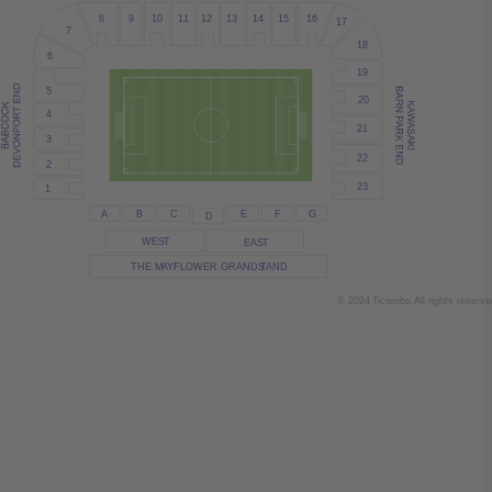
8
9
10
12
15
1
1
13
14
16
17
7
18
6
19
5
20
4
21
3
22
2
23
1
A
B
C
E
F
G
D
WES
T
EAS
T
THE M
A
YFLOWER GRANDS
T
AND
© 2024
T
icombo.
All rights reserve