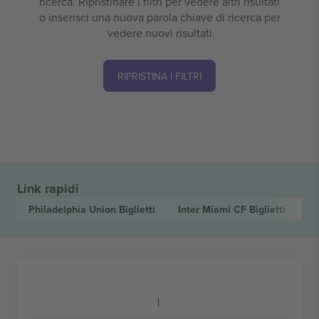
ricerca. Ripristinare i filtri per vedere altri risultati
o inserisci una nuova parola chiave di ricerca per
vedere nuovi risultati
RIPRISTINA I FILTRI
Link rapidi
Philadelphia Union
Biglietti
Inter Miami CF
Biglietti
M