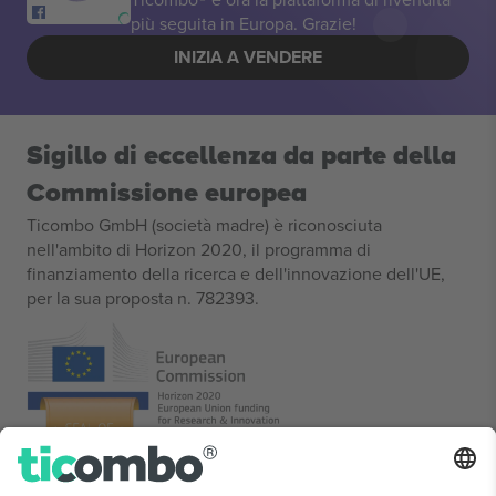
più seguita in Europa. Grazie!
INIZIA A VENDERE
Sigillo di eccellenza da parte della
Commissione europea
Ticombo GmbH (società madre) è riconosciuta
nell'ambito di Horizon 2020, il programma di
finanziamento della ricerca e dell'innovazione dell'UE,
per la sua proposta n. 782393.