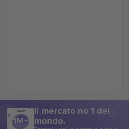
Il mercato no 1 del
GRAZIE!
mondo.
Ticombo® è ora la piattaforma di rivendita