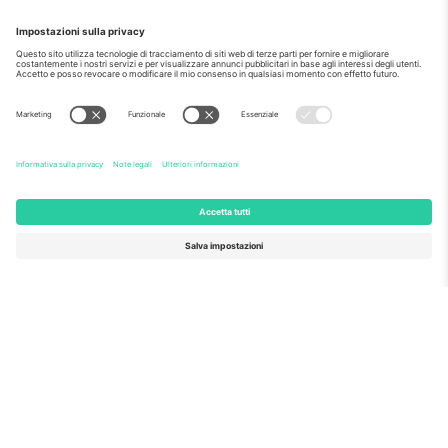
Come visto al telegiornale
Riguardo a
Servizi aziendali
Squadra
Domande Frequenti
TixProtect
Come funziona?