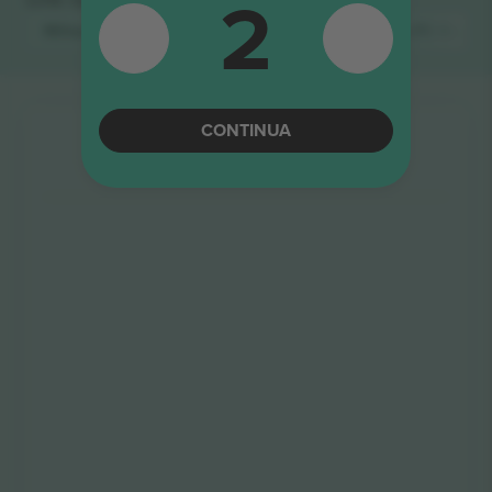
2
Millwall FC
Biglietti
Wolverhampton Wanderers FC
Bigliett
CONTINUA