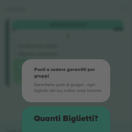
Leggenda
The
ACQUISTA
125 €
Barry
OGNI
Kitchen
2
Stand
Venditore di attività
Biglietto elettronico
Prezzo
più
basso
Posti a sedere garantiti per
della
gruppi
categoria
su
Garantiamo posti di gruppo ‑ ogni
biglietto del tuo ordine resta insieme.
Fine dei risultati
Quanti Biglietti?
Link rapidi