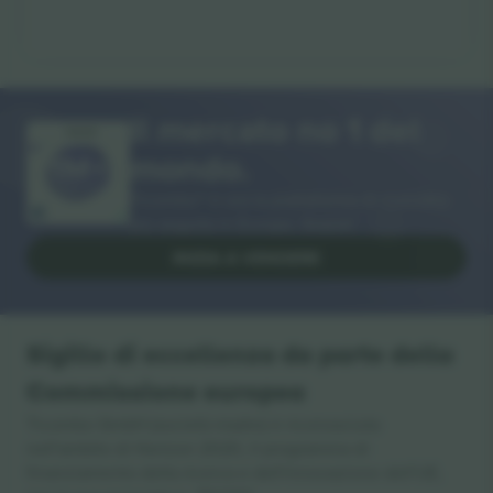
Il mercato no 1 del
GRAZIE!
mondo.
Ticombo® è ora la piattaforma di rivendita
più seguita in Europa. Grazie!
INIZIA A VENDERE
Sigillo di eccellenza da parte della
Commissione europea
Ticombo GmbH (società madre) è riconosciuta
nell'ambito di Horizon 2020, il programma di
finanziamento della ricerca e dell'innovazione dell'UE,