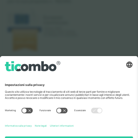
per la sua proposta n. 782393.
Come visto al telegiornale