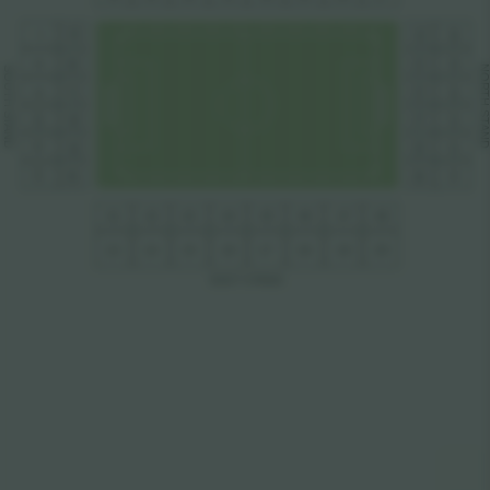
35
54
26
7
36
53
25
8
N
SOUTH S
37
52
24
9
TH 
10
23
38
51
T
AND
AN
1
50
39
22
1
12
40
21
49
42
44
45
46
48
41
43
47
13
14
15
16
17
19
20
18
EAS
T
 S
T
AND