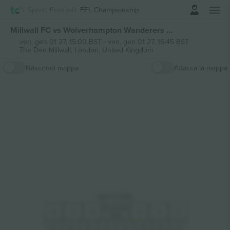
Accesso
Sport
Football
EFL Championship
Millwall FC vs Wolverhampton Wanderers FC EFL Championship biglietti
ven, gen 01 27, 15:00 BST
-
ven, gen 01 27, 16:45 BST
The Den Millwall,
London, United Kingdom
Nascondi mappa
Attacca la mappa
WES
T
 S
T
AND
Executive
5
4
6
3
2
1
Seats
34
33
32
31
28
27
29
30