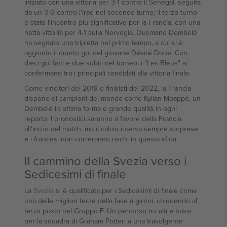
iniziato con una vittoria per 3-1 contro il Senegal, seguita
da un 3-0 contro l'Iraq nel secondo turno; il terzo turno
è stato l'incontro più significativo per la Francia, con una
netta vittoria per 4-1 sulla Norvegia. Ousmane Dembélé
ha segnato una tripletta nel primo tempo, a cui si è
aggiunto il quarto gol del giovane Désiré Doué. Con
dieci gol fatti e due subiti nel torneo, i "Les Bleus" si
confermano tra i principali candidati alla vittoria finale.
Come vincitori del 2018 e finalisti del 2022, la Francia
dispone di campioni del mondo come Kylian Mbappé, un
Dembélé in ottima forma e grande qualità in ogni
reparto. I pronostici saranno a favore della Francia
all'inizio del match, ma il calcio riserva sempre sorprese
e i francesi non correranno rischi in questa sfida.
Il cammino della Svezia verso i
Sedicesimi di finale
La
Svezia
si è qualificata per i Sedicesimi di finale come
una delle migliori terze della fase a gironi, chiudendo al
terzo posto nel Gruppo F. Un percorso tra alti e bassi
per la squadra di Graham Potter: a una travolgente