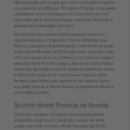
vittoria iniziale per cinque gol contro la Tunisia è seguita
una pesante sconfitta per 5-1 contro l'Olanda. Una partita
combattuta contro il Giappone si è conclusa con uno
splendido gol di Anthony Elanga, sancendo l'1-1 finale e
garantendo il passaggio del turno.
Per la Svezia, la semplice partecipazione al torneo
rappresenta già un traguardo. Hanno affrontato una
faticosa campagna di qualificazione, ottenendo un posto
ai loro primi Mondiali dal 2018 dopo aver superato i play-
off. Il loro punto di forza è l'attacco; con due tra i migliori
attaccanti della Premier League, Alexander Isak e Viktor
Gyökeres, gli svedesi sono in grado di scardinare anche
le difese più esperte se i due trovano il giusto ritmo.
Avranno ogni motivo per giocare a viso aperto contro
una delle favorite e hanno buone probabilità di ottenere
un risultato positivo.
Scontri diretti Francia vs Svezia
Tra le due squadre, la Francia vanta una posizione
dominante negli scontri diretti più recenti. Ha vinto
quattro dei sette incontri ufficiali disputati dal 2005,