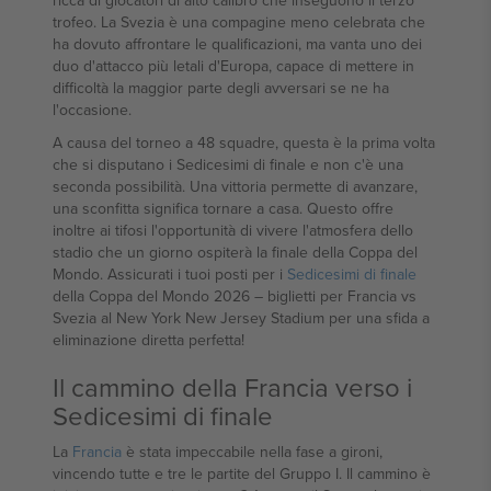
ricca di giocatori di alto calibro che inseguono il terzo
trofeo. La Svezia è una compagine meno celebrata che
ha dovuto affrontare le qualificazioni, ma vanta uno dei
duo d'attacco più letali d'Europa, capace di mettere in
difficoltà la maggior parte degli avversari se ne ha
l'occasione.
A causa del torneo a 48 squadre, questa è la prima volta
che si disputano i Sedicesimi di finale e non c'è una
seconda possibilità. Una vittoria permette di avanzare,
una sconfitta significa tornare a casa. Questo offre
inoltre ai tifosi l'opportunità di vivere l'atmosfera dello
stadio che un giorno ospiterà la finale della Coppa del
Mondo. Assicurati i tuoi posti per i
Sedicesimi di finale
della Coppa del Mondo 2026 – biglietti per Francia vs
Svezia al New York New Jersey Stadium per una sfida a
eliminazione diretta perfetta!
Il cammino della Francia verso i
Sedicesimi di finale
La
Francia
è stata impeccabile nella fase a gironi,
vincendo tutte e tre le partite del Gruppo I. Il cammino è