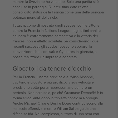
mentre la Svezia ne ha vinti due. Solo una partita si è
conclusa in pareggio. Quest'ultimo dato riflette il
consolidato status della Francia come una delle principali
potenze mondiali del calcio.
Tuttavia, come dimostrato dagli svedesi con le vittorie
contro la Francia in Nations League negli ultimi anni, la
squadra è estremamente competitiva e la vittoria dei
francesi non è affatto scontata. Se considerano i due
recenti successi, gli svedesi possono sperare; la
convinzione che, con Isak e Gyökeres in giornata, si
possa realizzare un'impresa è concreta.
Giocatori da tenere d'occhio
Per la Francia, il nome principale è Kylian Mbappé,
capitano e giocatore più prolifico; la sua velocità e
precisione sotto porta rappresentano sempre un
pericolo. Non sarà solo, poiché Ousmane Dembélé è in
forma smagliante dopo la tripletta contro la Norvegia.
Anche Michael Olise e Désiré Doué contribuiscono alla
minaccia offensiva, mentre William Saliba guida una
difesa solida. Nel complesso, si tratta di una rosa con