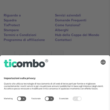
Riguardo a
Servizi aziendali
Squadra
Domande Frequenti
TixProtect
Come funziona?
Stampare
Alberghi
Termini e Condizioni
Hub della Coppa del Mondo
Programma di affiliazione
Contattaci
Ticombo Italia
Mimi Balkanska 132, 1540, Sofia,
Bulgaria