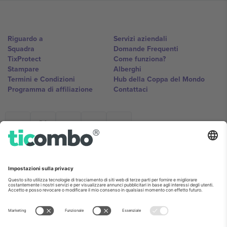
Riguardo a
Servizi aziendali
Squadra
Domande Frequenti
TixProtect
Come funziona?
Stampare
Alberghi
Termini e Condizioni
Hub della Coppa del Mondo
Programma di affiliazione
Contattaci
Ticombo Italia
Mimi Balkanska 132, 1540, Sofia,
Bulgaria