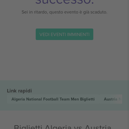
Sei in ritardo, questo evento è già scaduto.
VEDI EVENTI IMMINENTI
Link rapidi
Algeria National Football Team Men
Biglietti
Austria Nati
Biglietti Algeria vs Austria