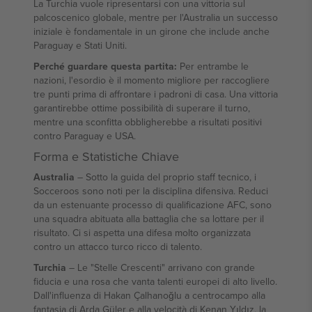
La Turchia vuole ripresentarsi con una vittoria sul
palcoscenico globale, mentre per l'Australia un successo
iniziale è fondamentale in un girone che include anche
Paraguay e Stati Uniti.
Perché guardare questa partita:
Per entrambe le
nazioni, l'esordio è il momento migliore per raccogliere
tre punti prima di affrontare i padroni di casa. Una vittoria
garantirebbe ottime possibilità di superare il turno,
mentre una sconfitta obbligherebbe a risultati positivi
contro Paraguay e USA.
Forma e Statistiche Chiave
Australia
– Sotto la guida del proprio staff tecnico, i
Socceroos sono noti per la disciplina difensiva. Reduci
da un estenuante processo di qualificazione AFC, sono
una squadra abituata alla battaglia che sa lottare per il
risultato. Ci si aspetta una difesa molto organizzata
contro un attacco turco ricco di talento.
Turchia
– Le "Stelle Crescenti" arrivano con grande
fiducia e una rosa che vanta talenti europei di alto livello.
Dall'influenza di Hakan Çalhanoğlu a centrocampo alla
fantasia di Arda Güler e alla velocità di Kenan Yıldız, la