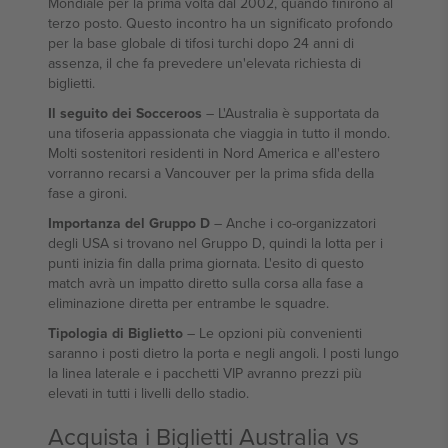
Mondiale per la prima volta dal 2002, quando finirono al
terzo posto. Questo incontro ha un significato profondo
per la base globale di tifosi turchi dopo 24 anni di
assenza, il che fa prevedere un'elevata richiesta di
biglietti.
Il seguito dei Socceroos
– L'Australia è supportata da
una tifoseria appassionata che viaggia in tutto il mondo.
Molti sostenitori residenti in Nord America e all'estero
vorranno recarsi a Vancouver per la prima sfida della
fase a gironi.
Importanza del Gruppo D
– Anche i co-organizzatori
degli USA si trovano nel Gruppo D, quindi la lotta per i
punti inizia fin dalla prima giornata. L'esito di questo
match avrà un impatto diretto sulla corsa alla fase a
eliminazione diretta per entrambe le squadre.
Tipologia di Biglietto
– Le opzioni più convenienti
saranno i posti dietro la porta e negli angoli. I posti lungo
la linea laterale e i pacchetti VIP avranno prezzi più
elevati in tutti i livelli dello stadio.
Acquista i Biglietti Australia vs