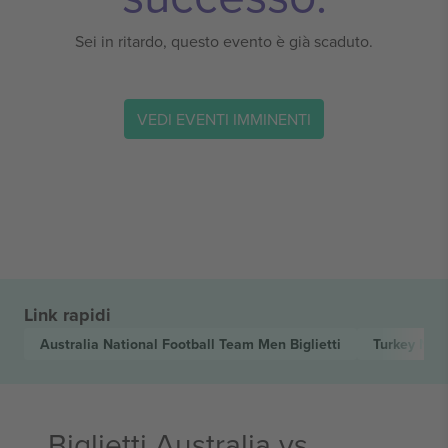
Sei in ritardo, questo evento è già scaduto.
VEDI EVENTI IMMINENTI
Link rapidi
Australia National Football Team Men
Biglietti
Turkey Nat
Biglietti Australia vs