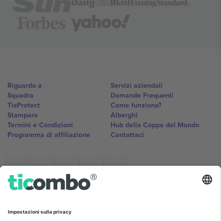
Riguardo a
Servizi aziendali
Squadra
Domande Frequenti
TixProtect
Come funziona?
Stampare
Alberghi
Termini e Condizioni
Hub della Coppa del Mondo
Programma di affiliazione
Contattaci