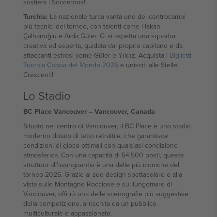
sostieni i Socceroos!
Turchia:
La nazionale turca vanta uno dei centrocampi
più tecnici del torneo, con talenti come Hakan
Çalhanoğlu e Arda Güler. Ci si aspetta una squadra
creativa ed esperta, guidata dal proprio capitano e da
attaccanti estrosi come Güler e Yıldız. Acquista i
Biglietti
Turchia Coppa del Mondo 2026
e unisciti alle Stelle
Crescenti!
Lo Stadio
BC Place Vancouver – Vancouver, Canada
Situato nel centro di Vancouver, il BC Place è uno stadio
moderno dotato di tetto retrattile, che garantisce
condizioni di gioco ottimali con qualsiasi condizione
atmosferica. Con una capacità di 54.500 posti, questa
struttura all'avanguardia è una delle più iconiche del
torneo 2026. Grazie al suo design spettacolare e alla
vista sulle Montagne Rocciose e sul lungomare di
Vancouver, offrirà una delle scenografie più suggestive
della competizione, arricchita da un pubblico
multiculturale e appassionato.