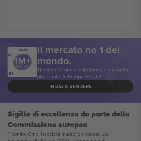
Il mercato no 1 del
GRAZIE!
mondo.
Ticombo® è ora la piattaforma di rivendita
più seguita in Europa. Grazie!
INIZIA A VENDERE
Sigillo di eccellenza da parte della
Commissione europea
Ticombo GmbH (società madre) è riconosciuta
nell'ambito di Horizon 2020, il programma di