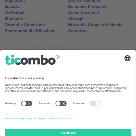
Riguardo a
Servizi aziendali
Squadra
Domande Frequenti
TixProtect
Come funziona?
Stampare
Alberghi
Termini e Condizioni
Hub della Coppa del Mondo
Programma di affiliazione
Contattaci
Ticombo Italia
Mimi Balkanska 132, 1540, Sofia,
Bulgaria
L'entità giuridica del fornitore della piattaforma potrebbe variare in
base alla località, all'evento e/o al dominio. Per i dettagli controlla la
pagina specifica dell'evento, l'impronta e i termini.,
Stampare
e