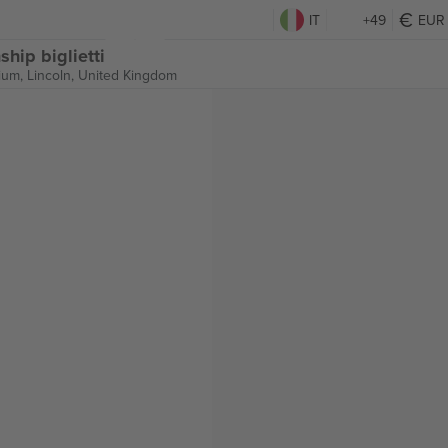
IT
+49
EUR
hip biglietti
ium,
Lincoln, United Kingdom