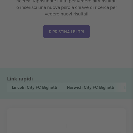
ricerca. Ripristinare i filtri per vedere altri risultati
o inserisci una nuova parola chiave di ricerca per
vedere nuovi risultati
RIPRISTINA I FILTRI
Link rapidi
Lincoln City FC
Biglietti
Norwich City FC
Biglietti
EFL 