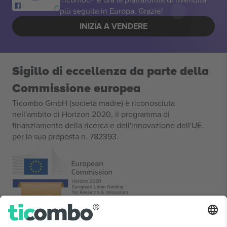
più seguita in Europa. Grazie!
INIZIA A VENDERE
Sigillo di eccellenza da parte della
Commissione europea
Ticombo GmbH (società madre) è riconosciuta
nell'ambito di Horizon 2020, il programma di
finanziamento della ricerca e dell'innovazione dell'UE,
per la sua proposta n. 782393.