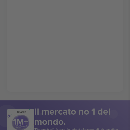
Il mercato no 1 del
GRAZIE!
mondo.
Ticombo® è ora la piattaforma di rivendita