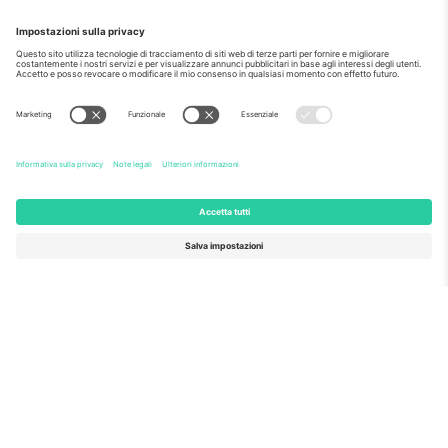
Come visto al telegiornale
Riguardo a
Servizi aziendali
Squadra
Domande Frequenti
TixProtect
Come funziona?