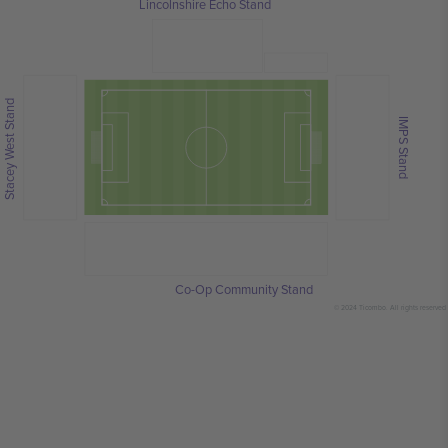
Lincolnshire Echo Stand
Stacey West Stand
IMPS Stand
Co-Op Community Stand
© 2024 Ticombo. All rights reserved