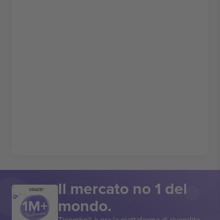
Il mercato no 1 del
GRAZIE!
mondo.
Ticombo® è ora la piattaforma di rivendita