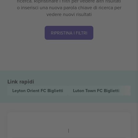
ricerca. Ripristinare i filtri per vedere altri risultati
o inserisci una nuova parola chiave di ricerca per
vedere nuovi risultati
RIPRISTINA I FILTRI
Link rapidi
Leyton Orient FC
Biglietti
Luton Town FC
Biglietti
EFL