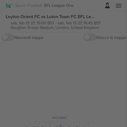
Accesso
Sport
Football
EFL League One
Leyton Orient FC vs Luton Town FC EFL League One biglietti
sab, feb 13 27, 15:00 BST
-
sab, feb 13 27, 16:45 BST
Gaughan Group Stadium,
London, United Kingdom
Nascondi mappa
Attacca la mappa
EAST STAND