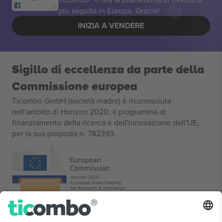
più seguita in Europa. Grazie!
INIZIA A VENDERE
Sigillo di eccellenza da parte della
Commissione europea
Ticombo GmbH (società madre) è riconosciuta
nell'ambito di Horizon 2020, il programma di
finanziamento della ricerca e dell'innovazione dell'UE,
per la sua proposta n. 782393.