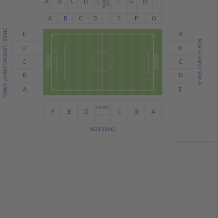
WYVERN
C
G
A
E
I
H
B
D
F
SUITE
C
D
E
B
A
F
G
TOMMY JOHNSTON SOUTH STAND
E
A
NORTH FAMILY STAND
B
D
C
C
B
D
A
E
GALLERY
B
E
D
F
A
C
WEST STAND
© 2024 Ticombo. All rights reserved