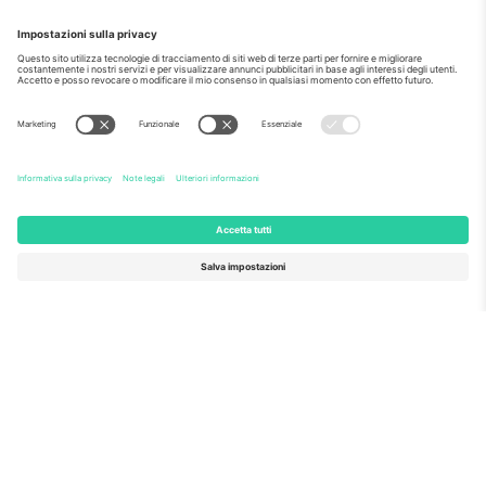
Come visto al telegiornale
Riguardo a
Servizi aziendali
Squadra
Domande Frequenti
TixProtect
Come funziona?