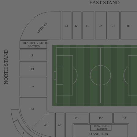
EAST STAND
VISITORS
L1
K1
J3
J2
J1
H1
RESERVE VISITOR
SECTION
NORTH STAND
P
P1
P2
P3
B1
B2
B3
A1
A2
FOSSE CLUB
PREMIUM
1
FOSSE CLUB