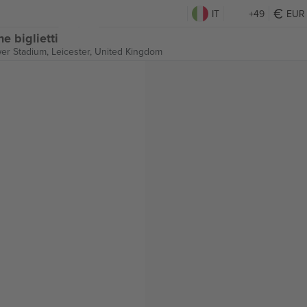
IT
+49
EUR
e biglietti
er Stadium,
Leicester, United Kingdom