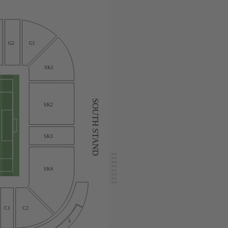
G2
G1
SK1
SOUTH STAND
SK2
SK3
SK4
C1
C2
5