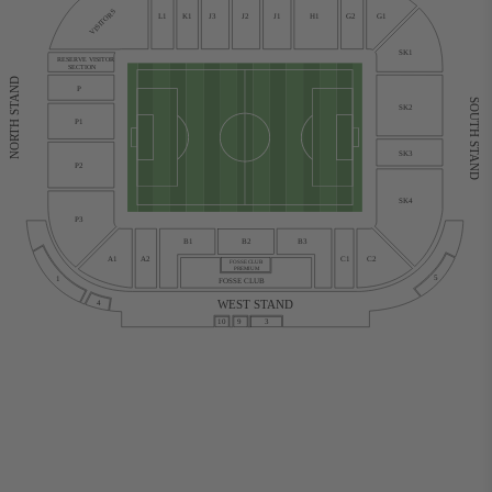
VISITORS
L1
K1
J3
J2
J1
H1
G2
G1
SK1
RESERVE VISITOR
SECTION
NORTH STAND
P
SOUTH STAND
SK2
P1
SK3
P2
SK4
P3
B1
B2
B3
C1
C2
A1
A2
FOSSE CLUB
PREMIUM
5
1
FOSSE CLUB
WEST STAND
4
10
9
3