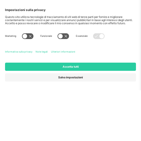
Come visto al telegiornale
Riguardo a
Servizi aziendali
Squadra
Domande Frequenti
TixProtect
Come funziona?