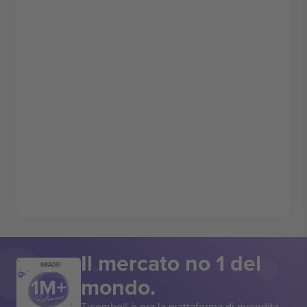
Il mercato no 1 del
GRAZIE!
mondo.
Ticombo® è ora la piattaforma di rivendita