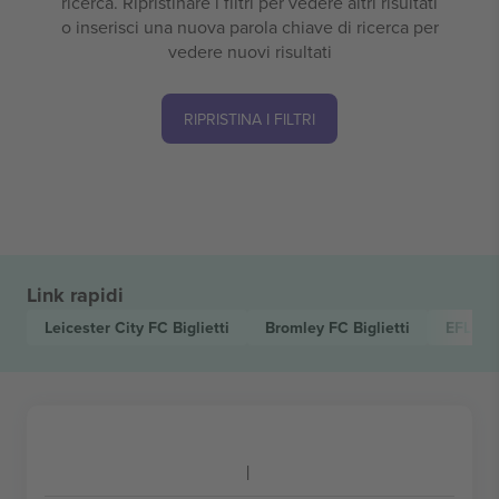
ricerca. Ripristinare i filtri per vedere altri risultati
o inserisci una nuova parola chiave di ricerca per
vedere nuovi risultati
RIPRISTINA I FILTRI
Link rapidi
Leicester City FC
Biglietti
Bromley FC
Biglietti
EFL Le