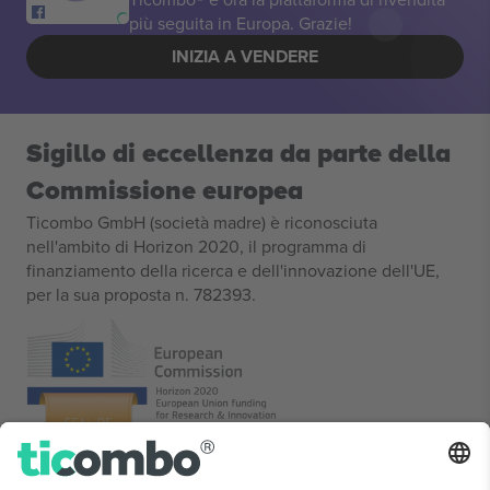
più seguita in Europa. Grazie!
INIZIA A VENDERE
Sigillo di eccellenza da parte della
Commissione europea
Ticombo GmbH (società madre) è riconosciuta
nell'ambito di Horizon 2020, il programma di
finanziamento della ricerca e dell'innovazione dell'UE,
per la sua proposta n. 782393.