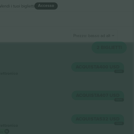
Accesso
Vendi i tuoi biglietti
Prezzo: basso ad alto
2
BIGLIETTI
ACQUISTA
400 USD
OGNI
lettronico
ACQUISTA
407 USD
OGNI
ACQUISTA
532 USD
OGNI
lettronico
 su