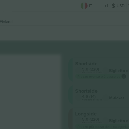
IT
+1
USD
 Finland
Shortside
5.0 (220)
Biglietto e
Venditore di fiducia
Prezzo evento più basso su
Shortside
4.9 (14)
M-ticket
Venditore di fiducia
Longside
5.0 (220)
Biglietto e
Venditore di fiducia
Prezzo più basso della categoria