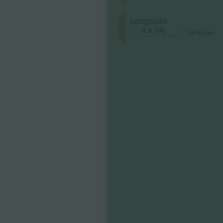
Longside
4.9 (14)
M-ticket
Venditore di fiducia