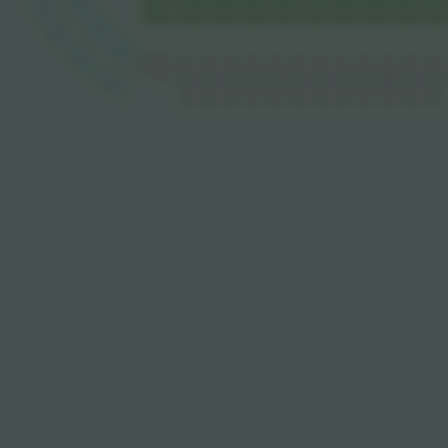
F10
G12
F11
G13
F12
G14
F13
A8
A9
A11
A1
A10
A12
A2
A3
A4
A5
A6
A7
G15