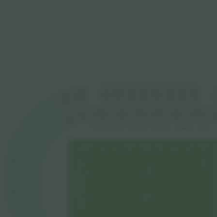
E12
E11
E10
E8
E4
E13
E7
E5
G1
G2
G3
E11
E9
E8
E6
E13
E5
G4
F1
B
F2
G5
F3
D5
D4
D2
D6
D3
D1
G6
F4
G7
F5
F6
G8
F7
G9
F8
G10
F9
G11