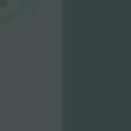
C2
B5
C1
B4
B3
B2
B1
© 2024 Ticombo. All rights reserved