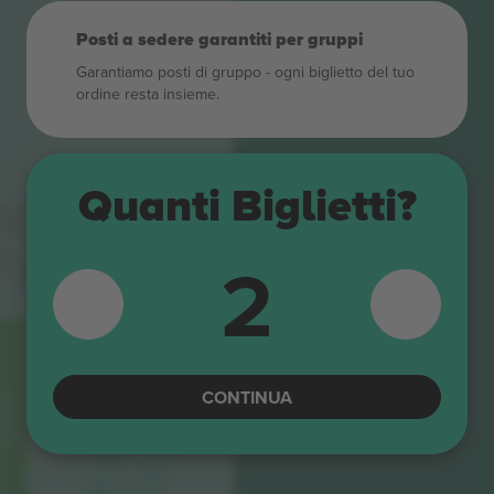
Posti a sedere garantiti per gruppi
Garantiamo posti di gruppo ‑ ogni biglietto del tuo
ordine resta insieme.
Quanti Biglietti?
E3
E2
E1
2
C10
16
B15
C9
B14
B13
C8
B12
C7
B11
C6
B10
CONTINUA
B9
C5
B8
C4
B7
C3
B6