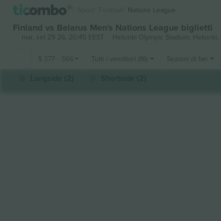
Sport
Football
Nations League
Finland vs Belarus Men's Nations League biglietti
mar, set 29 26, 20:45 EEST
Helsinki Olympic Stadium,
Helsinki,
$
377
-
566
Tutti i venditori (16)
Sezioni di fan
Longside (2)
Shortside (2)