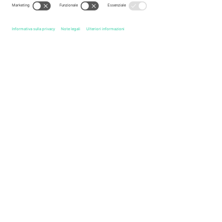
Leggenda
Link rapidi
Finland National Football Team Men
Biglietti
Belarus 