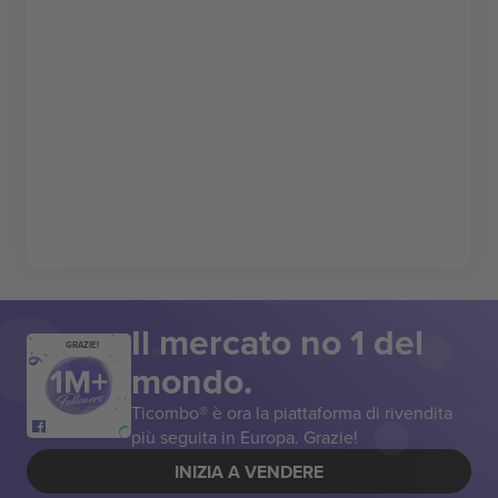
Il mercato no 1 del
GRAZIE!
mondo.
Ticombo® è ora la piattaforma di rivendita
più seguita in Europa. Grazie!
INIZIA A VENDERE