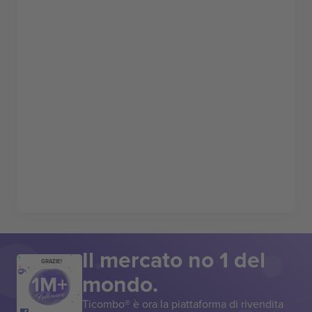
Il mercato no 1 del
GRAZIE!
mondo.
Ticombo® è ora la piattaforma di rivendita