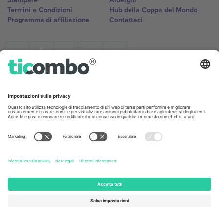
Stampare
Alberghi
Termini e Condizioni
Hub della Coppa del Mondo
Programma di affiliazione
Contattaci
Ticombo Italia
Mimi Balkanska 132, 1540, Sofia,
Bulgaria
L'entità giuridica del fornitore della piattaforma potrebbe variare in
base alla località, all'evento e/o al dominio. Per i dettagli controlla la
pagina specifica dell'evento, l'impronta e i termini.,
Stampare
e
Termini.
© 2026 Ticombo. Tutti i diritti riservati.