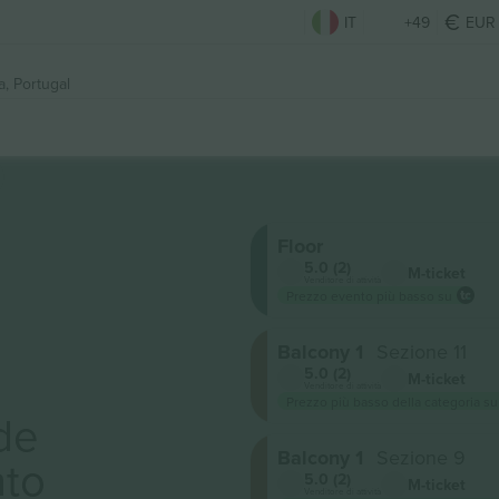
IT
+49
EUR
a, Portugal
Floor
5.0 (2)
M-ticket
Venditore di attività
Prezzo evento più basso su
Balcony 1
Sezione 11
5.0 (2)
M-ticket
Venditore di attività
Prezzo più basso della categoria su
de
Balcony 1
Sezione 9
to
5.0 (2)
M-ticket
Venditore di attività