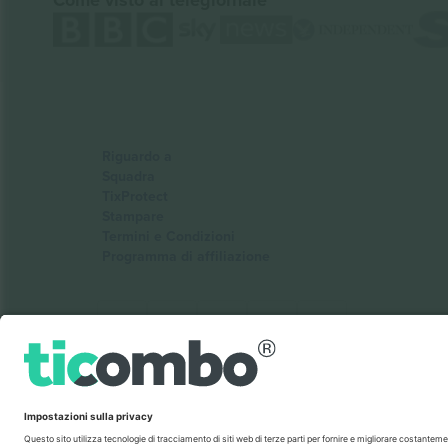
Come visto al telegiornale
Riguardo a
Squadra
TixProtect
Stampare
Termini e Condizioni
Programma di affiliazione
Ticombo Italia