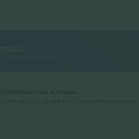
mondo.
iù seguita in Europa. Grazie!
la Commissione europea
 di Horizon 2020, il programma di finanziamento della ricerca e