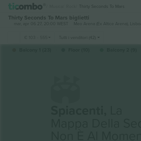
Musica
Rock
Thirty Seconds To Mars
Thirty Seconds To Mars biglietti
mar, apr 06 27, 20:00 WEST
Meo Arena (Ex Altice Arena),
Lisbo
€
103
-
555
Tutti i venditori (42)
Balcony 1 (23)
Floor (10)
Balcony 2 (9)
Spiacenti,
La
Mappa Della Se
Non È Al Momen