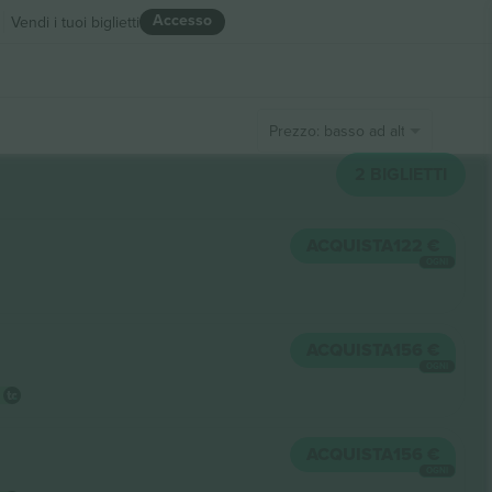
Accesso
Vendi i tuoi biglietti
Prezzo: basso ad alto
2
BIGLIETTI
ACQUISTA
122 €
OGNI
ACQUISTA
156 €
OGNI
ACQUISTA
156 €
OGNI