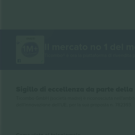
GRAZIE!
Il mercato no 1 del 
Ticombo® è ora la piattaforma di rivendita p
Sigillo di eccellenza da parte del
Ticombo GmbH (società madre) è riconosciuta nell'ambito
dell'innovazione dell'UE, per la sua proposta n. 782393.