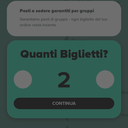
4.5 (22)
M-ticket
Venditore di attività
Posti a sedere garantiti per gruppi
Balcony 1
Garantiamo posti di gruppo ‑ ogni biglietto del tuo
4.5 (22)
ordine resta insieme.
M-ticket
Venditore di attività
Floor
4.5 (22)
M-ticket
Quanti Biglietti?
Venditore di attività
Floor
2
4.5 (22)
M-ticket
Venditore di attività
Balcony 1
Sezione 9
Venditore di attività
M-t
CONTINUA
Balcony 1
Sezione 10
Venditore di attività
M-t