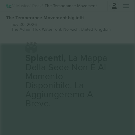
Accesso
Musica
Rock
The Temperance Movement
The Temperance Movement biglietti
nov 30, 2026
The Adrian Flux Waterfront,
Norwich, United Kingdom
Spiacenti,
La Mappa
Della Sede Non È Al
Momento
Disponibile. La
Aggiungeremo A
Breve.