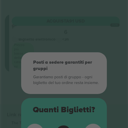
Ammissione
ACQUISTA
91 USD
generale
OGNI
6
Venditore di attività
Biglietto elettronico
<3h
Prezzo
più
basso
della
Posti a sedere garantiti per
categoria
su
gruppi
Garantiamo posti di gruppo ‑ ogni
Fine dei risultati
biglietto del tuo ordine resta insieme.
Quanti Biglietti?
Link rapidi
The Temperance Movement
Biglietti