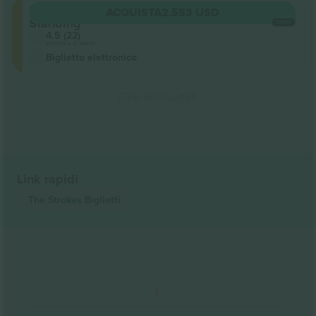
Floor
ACQUISTA
2.553 USD
Standing
OGNI
4.5 (22)
Venditore di attività
Biglietto elettronico
Fine dei risultati
Link rapidi
The Strokes
Biglietti