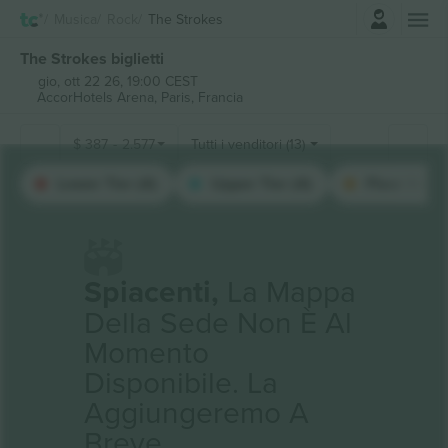
Accesso
Musica
Rock
The Strokes
The Strokes biglietti
gio, ott 22 26, 19:00 CEST
AccorHotels Arena,
Paris, Francia
$
387
-
2.577
Tutti i venditori (13)
Lower Tier (4)
Upper Tier (4)
Floor Stand
Spiacenti,
La Mappa
Della Sede Non È Al
Momento
Disponibile. La
Aggiungeremo A
Breve.