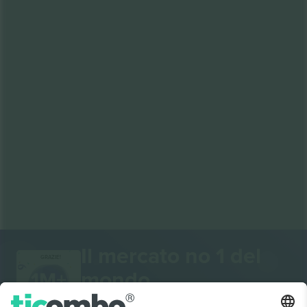
Il mercato no 1 del
GRAZIE!
mondo.
Ticombo® è ora la piattaforma di rivendita