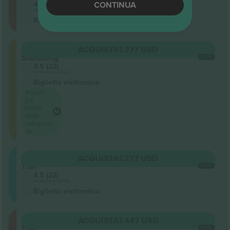
4.5 (22)
CONTINUA
Venditore di attività
Biglietto elettronico
Floor
ACQUISTA
1.277 USD
Standing
OGNI
4.5 (22)
Venditore di attività
Biglietto elettronico
Prezzo
più
basso
della
categoria
su
Upper
ACQUISTA
1.277 USD
Tier
OGNI
4.5 (22)
Venditore di attività
Biglietto elettronico
Lower
ACQUISTA
1.447 USD
Tier
OGNI