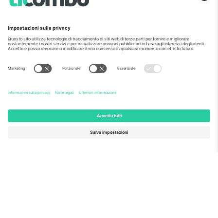
più seguita in Europa. Grazie!
INIZIA A VENDERE
Sigillo di eccellenza da parte della
Commissione europea
Ticombo GmbH (società madre) è riconosciuta
nell'ambito di Horizon 2020, il programma di
finanziamento della ricerca e dell'innovazione dell'UE,
per la sua proposta n. 782393.