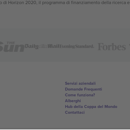
 di Horizon 2020, il programma di finanziamento della ricerca e
Servizi aziendali
Domande Frequenti
Come funziona?
Alberghi
Hub della Coppa del Mondo
Contattaci