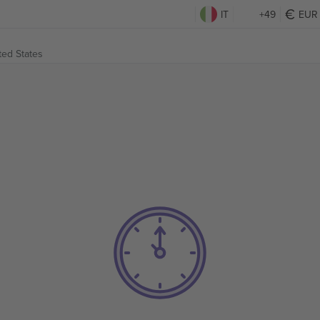
IT
+49
EUR
ted States