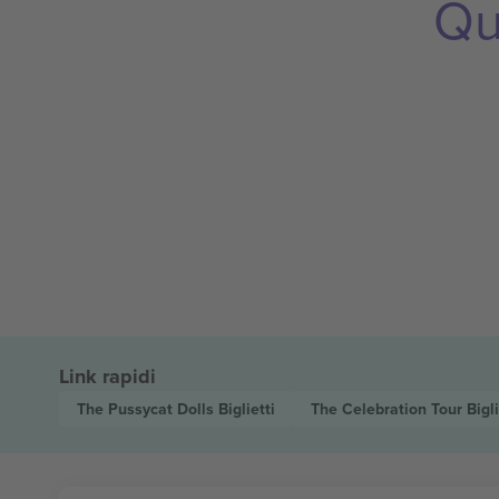
Qu
Link rapidi
The Pussycat Dolls
Biglietti
The Celebration Tour
Bigli