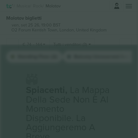
Accesso
Musica
Rock
Molotov
Molotov biglietti
ven, set 25 26, 19:00 BST
O2 Forum Kentish Town,
London, United Kingdom
€
74
-
144
Tutti i venditori (3)
Standing Floor (2)
Balcony Unreserved Seating 
Spiacenti,
La Mappa
Della Sede Non È Al
Momento
Disponibile. La
Aggiungeremo A
Breve.