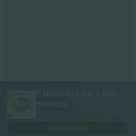
Il mercato no 1 del
GRAZIE!
mondo.
Ticombo® è ora la piattaforma di rivendita
più seguita in Europa. Grazie!
INIZIA A VENDERE