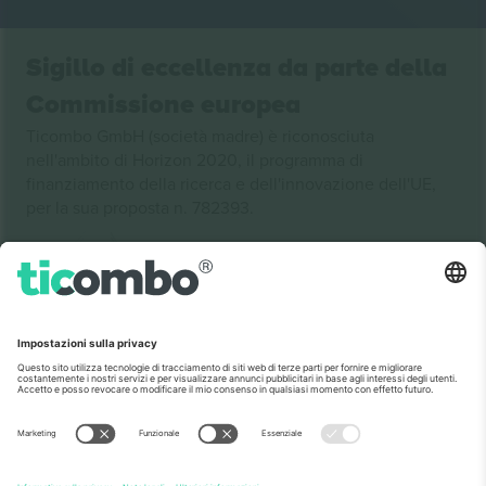
Sigillo di eccellenza da parte della
Commissione europea
Ticombo GmbH (società madre) è riconosciuta
nell'ambito di Horizon 2020, il programma di
finanziamento della ricerca e dell'innovazione dell'UE,
per la sua proposta n. 782393.