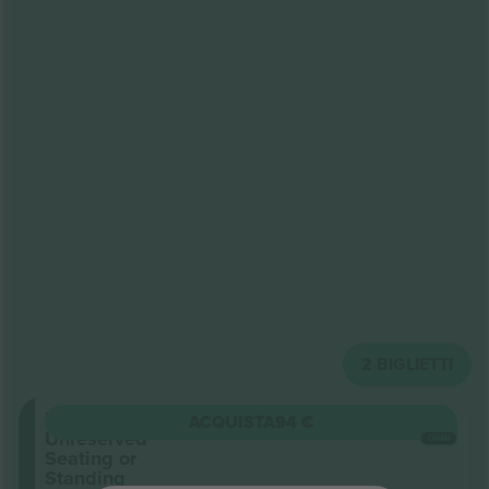
2
BIGLIETTI
Balcony
ACQUISTA
94 €
Unreserved
OGNI
Seating or
Standing