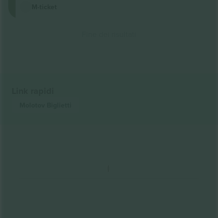
M-ticket
Fine dei risultati
Link rapidi
Molotov
Biglietti