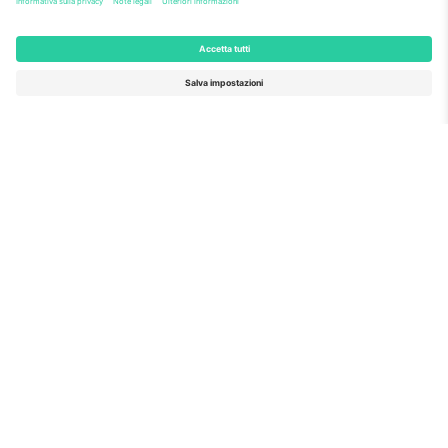
Come visto al telegiornale
Riguardo a
Servizi aziendali
Squadra
Domande Frequenti
TixProtect
Come funziona?
Stampare
Alberghi
Termini e Condizioni
Hub della Coppa del Mondo
Programma di affiliazione
Contattaci