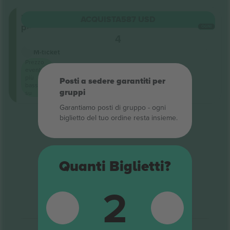
In
ACQUISTA
587 USD
piedi
OGNI
5.0 (1)
4
Venditore di attività
M-ticket
Prezzo
evento
più
Posti a sedere garantiti per
basso
gruppi
su
Garantiamo posti di gruppo ‑ ogni
biglietto del tuo ordine resta insieme.
Fine dei risultati
Quanti Biglietti?
2