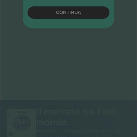
CONTINUA
Il mercato no 1 del
GRAZIE!
mondo.
Ticombo® è ora la piattaforma di rivendita