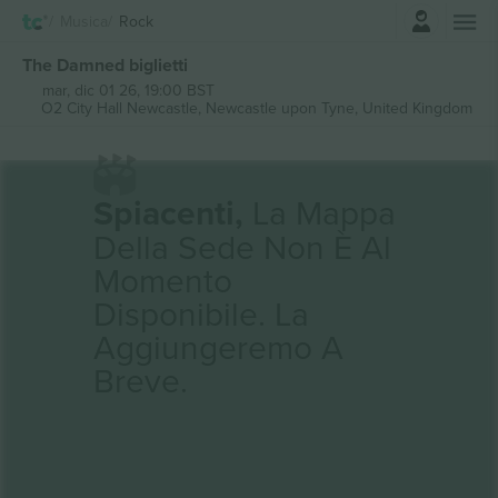
Accesso
Musica
Rock
The Damned biglietti
mar, dic 01 26, 19:00 BST
O2 City Hall Newcastle,
Newcastle upon Tyne, United Kingdom
Spiacenti,
La Mappa
Della Sede Non È Al
Momento
Disponibile. La
Aggiungeremo A
Breve.