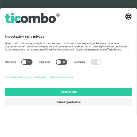
Come visto al telegiornale
Riguardo a
Servizi aziendali
Squadra
Domande Frequenti
TixProtect
Come funziona?
Stampare
Alberghi