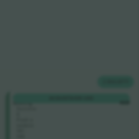
2
BIGLIETTI
Tiered
ACQUISTA
108 USD
Seating
OGNI
Sezione
6
Posti a
sedere:
141 -
148