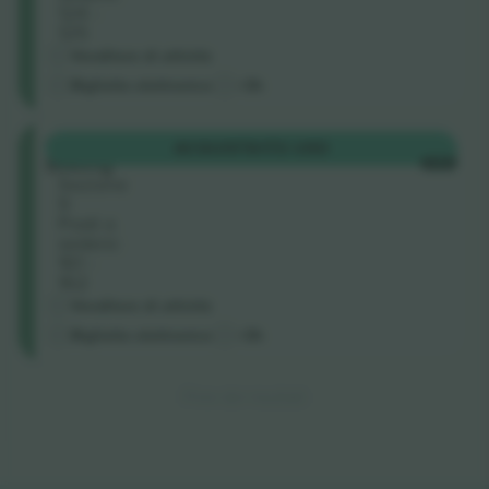
124 -
125
Venditore di attività
Biglietto elettronico
<3h
Tiered
ACQUISTA
172 USD
Seating
OGNI
Sezione
9
Posti a
sedere:
161 -
162
Venditore di attività
Biglietto elettronico
<3h
Fine dei risultati