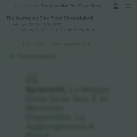
Accesso
Musica
Rock
The Australian Pink Floyd Show
The Australian Pink Floyd Show biglietti
sab, nov 28 26, 18:30 BST
Utilita Arena Cardiff,
Cardiff, United Kingdom
$
84
-
194
Tutti i venditori (7)
Tiered Seating (7)
Spiacenti,
La Mappa
Della Sede Non È Al
Momento
Disponibile. La
Aggiungeremo A
Breve.