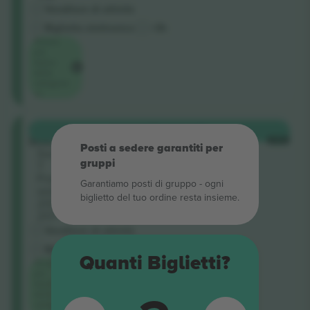
Venditore di attività
Biglietto elettronico
<3h
Prezzo
più
basso
della
categoria
su
Tiered
ACQUISTA
108 USD
Seating
OGNI
Posti a sedere garantiti per
Sezione
gruppi
7
Posti a
Garantiamo posti di gruppo ‑ ogni
sedere:
biglietto del tuo ordine resta insieme.
200 -
207
Venditore di attività
Biglietto elettronico
<3h
Quanti Biglietti?
Prezzo
più
basso
della
categoria