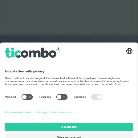
Il mercato no 1 del
GRAZIE!
mondo.
Ticombo® è ora la piattaforma di rivendita
più seguita in Europa. Grazie!
INIZIA A VENDERE
Sigillo di eccellenza da parte della
Commissione europea
Ticombo GmbH (società madre) è riconosciuta
nell'ambito di Horizon 2020, il programma di