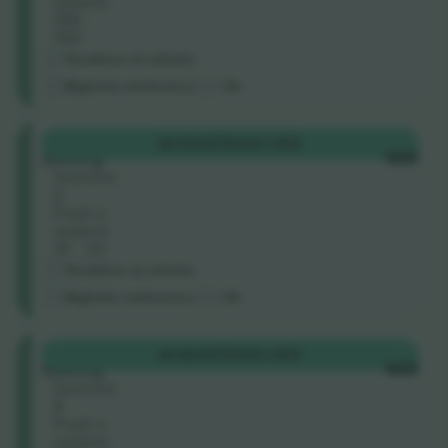
sedere:
198 -
199
Venditore di attività
Biglietto elettronico
<3h
Tiered
ACQUISTA
120 USD
Seating
OGNI
Sezione
6
Posti a
sedere:
19 - 20
Venditore di attività
Biglietto elettronico
<3h
Tiered
ACQUISTA
120 USD
Seating
OGNI
Sezione
8
Posti a
sedere: