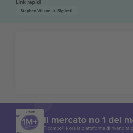
Link rapidi
Stephen Wilson Jr.
Biglietti
GRAZIE!
Il mercato no 1 del 
Ticombo® è ora la piattaforma di rivendita p