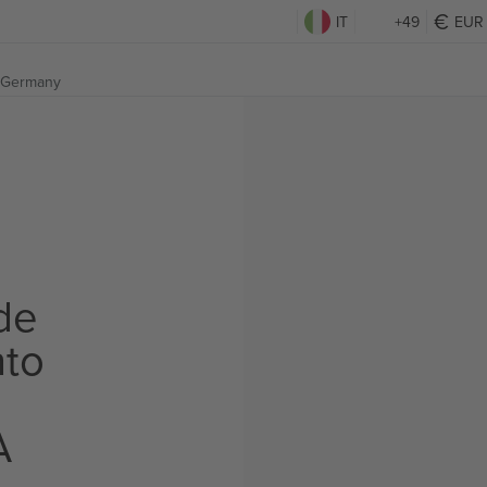
IT
+49
EUR
 Germany
de
to
A