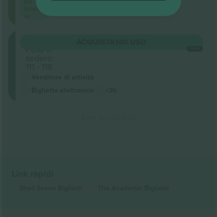
più
basso
su
Circle
ACQUISTA
140 USD
Posti a
OGNI
sedere:
111 - 116
Venditore di attività
Biglietto elettronico
<3h
Fine dei risultati
Link rapidi
Shed Seven
Biglietti
The Academic
Biglietti