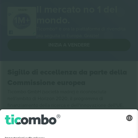
Il mercato no 1 del
GRAZIE!
mondo.
Ticombo® è ora la piattaforma di rivendita
più seguita in Europa. Grazie!
INIZIA A VENDERE
Sigillo di eccellenza da parte della
Commissione europea
Ticombo GmbH (società madre) è riconosciuta
nell'ambito di Horizon 2020, il programma di
finanziamento della ricerca e dell'innovazione dell'UE,
per la sua proposta n. 782393.