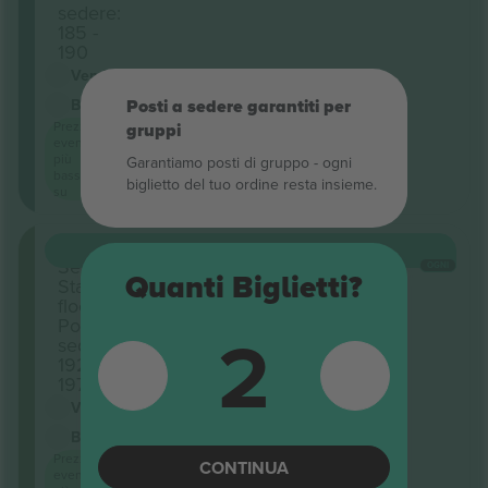
sedere:
185 -
190
Venditore di attività
Biglietto elettronico
<3h
Posti a sedere garantiti per
Prezzo
gruppi
evento
più
Garantiamo posti di gruppo ‑ ogni
basso
biglietto del tuo ordine resta insieme.
su
Ga
ACQUISTA
120 USD
Sezione
OGNI
Quanti Biglietti?
Standing
floor
Posti a
2
sedere:
192 -
197
Venditore di attività
Biglietto elettronico
<3h
Prezzo
CONTINUA
evento