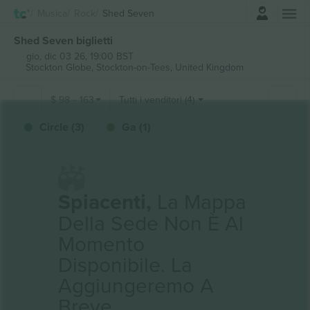
Accesso
Musica
Rock
Shed Seven
Shed Seven biglietti
gio, dic 03 26, 19:00 BST
Stockton Globe,
Stockton-on-Tees, United Kingdom
$
98
-
163
Tutti i venditori (4)
Circle (3)
Ga (1)
Spiacenti,
La Mappa
Della Sede Non È Al
Momento
Disponibile. La
Aggiungeremo A
Breve.