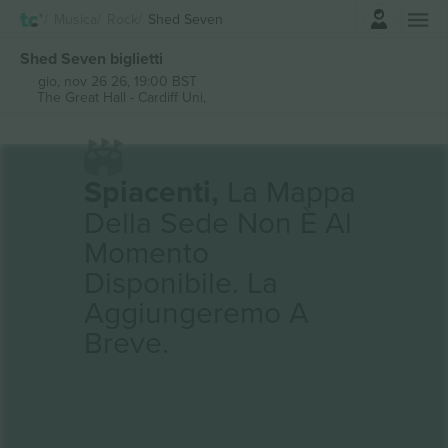
Accesso
Musica
Rock
Shed Seven
Shed Seven biglietti
gio, nov 26 26, 19:00 BST
The Great Hall - Cardiff Uni,
Spiacenti,
La Mappa
Della Sede Non È Al
Momento
Disponibile. La
Aggiungeremo A
Breve.