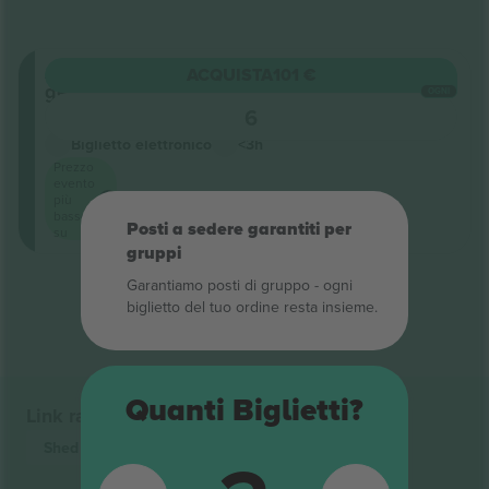
Ammissione
ACQUISTA
101 €
generale
OGNI
6
Venditore di attività
Biglietto elettronico
<3h
Prezzo
evento
più
basso
Posti a sedere garantiti per
su
gruppi
Garantiamo posti di gruppo ‑ ogni
Fine dei risultati
biglietto del tuo ordine resta insieme.
Quanti Biglietti?
Link rapidi
Shed Seven
Biglietti
The Academic
Biglietti