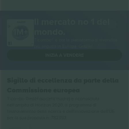
Il mercato no 1 del
GRAZIE!
mondo.
Ticombo® è ora la piattaforma di rivendita
più seguita in Europa. Grazie!
INIZIA A VENDERE
Sigillo di eccellenza da parte della
Commissione europea
Ticombo GmbH (società madre) è riconosciuta
nell'ambito di Horizon 2020, il programma di
finanziamento della ricerca e dell'innovazione dell'UE,
per la sua proposta n. 782393.