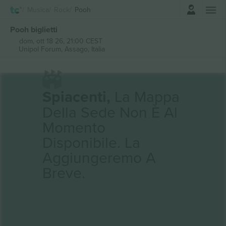
Accesso
Musica
Rock
Pooh
Pooh biglietti
dom, ott 18 26, 21:00 CEST
Unipol Forum,
Assago, Italia
Spiacenti,
La Mappa
Della Sede Non È Al
Momento
Disponibile. La
Aggiungeremo A
Breve.