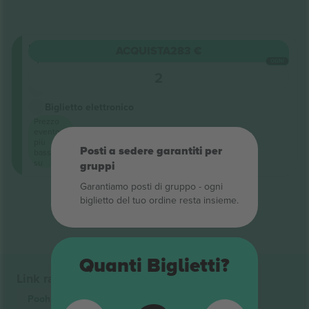
Floor
ACQUISTA
283 €
Fila
OGNI
2
2
Venditore di attività
Biglietto elettronico
Prezzo
evento
più
Posti a sedere garantiti per
basso
su
gruppi
Garantiamo posti di gruppo ‑ ogni
Fine dei risultati
biglietto del tuo ordine resta insieme.
Quanti Biglietti?
Link rapidi
Pooh
Biglietti