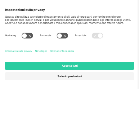
Come visto al telegiornale
Riguardo a
Servizi aziendali
Squadra
Domande Frequenti
TixProtect
Come funziona?