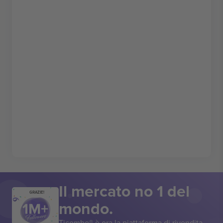
Il mercato no 1 del
GRAZIE!
mondo.
Ticombo® è ora la piattaforma di rivendita