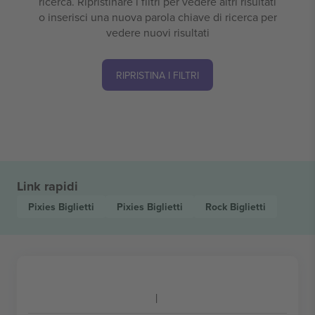
ricerca. Ripristinare i filtri per vedere altri risultati
o inserisci una nuova parola chiave di ricerca per
vedere nuovi risultati
RIPRISTINA I FILTRI
Link rapidi
Pixies
Biglietti
Pixies
Biglietti
Rock
Biglietti