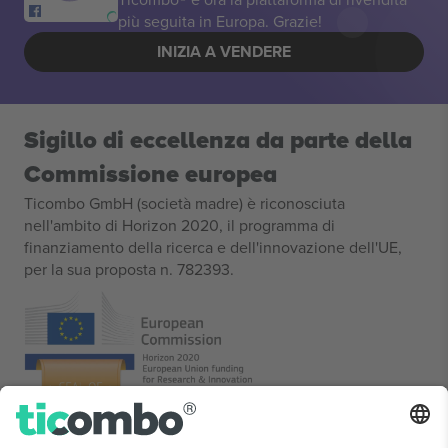
più seguita in Europa. Grazie!
INIZIA A VENDERE
Sigillo di eccellenza da parte della
Commissione europea
Ticombo GmbH (società madre) è riconosciuta
nell'ambito di Horizon 2020, il programma di
finanziamento della ricerca e dell'innovazione dell'UE,
per la sua proposta n. 782393.