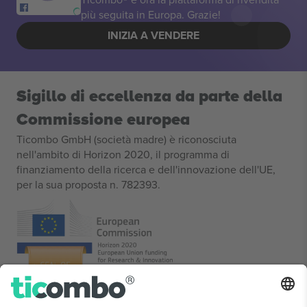
più seguita in Europa. Grazie!
INIZIA A VENDERE
Sigillo di eccellenza da parte della
Commissione europea
Ticombo GmbH (società madre) è riconosciuta
nell'ambito di Horizon 2020, il programma di
finanziamento della ricerca e dell'innovazione dell'UE,
per la sua proposta n. 782393.