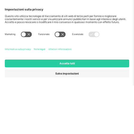
Come visto al telegiornale
Riguardo a
Servizi aziendali
Squadra
Domande Frequenti
TixProtect
Come funziona?