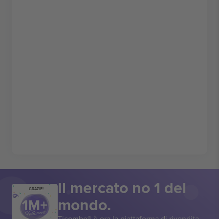
Il mercato no 1 del
GRAZIE!
mondo.
Ticombo® è ora la piattaforma di rivendita