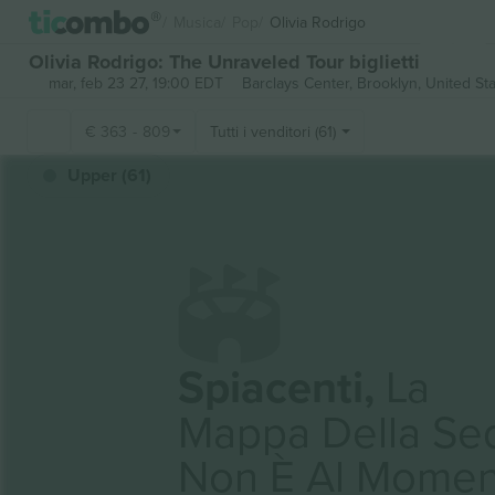
Musica
Pop
Olivia Rodrigo
Olivia Rodrigo: The Unraveled Tour biglietti
mar, feb 23 27, 19:00 EDT
Barclays Center,
Brooklyn, United St
€
363
-
809
Tutti i venditori (61)
Upper (61)
Spiacenti,
La
Mappa Della Se
Non È Al Momen