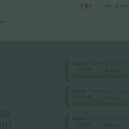
IT
+49
EUR
ates
Upper
Sezione 227
Fil
5.0 (4)
M-ticket
Venditore di attività
Prezzo più basso della categoria su
Upper
Sezione 227
Fil
5.0 (4)
M-ticket
Venditore di attività
Prezzo più basso della categoria su
de
Upper
Sezione 227
Fil
to
5.0 (4)
M-ticket
Venditore di attività