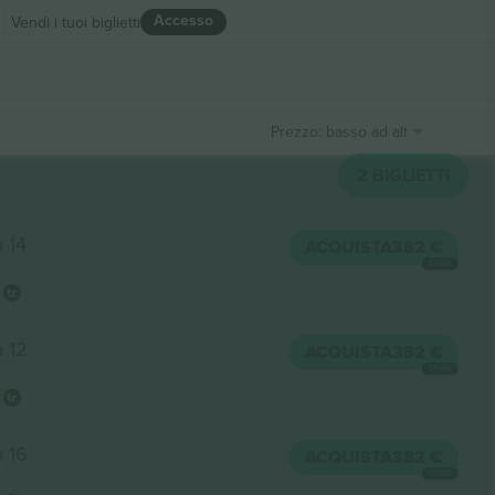
Accesso
Vendi i tuoi biglietti
Prezzo: basso ad alto
2
BIGLIETTI
a 14
ACQUISTA
382 €
OGNI
a 12
ACQUISTA
382 €
OGNI
a 16
ACQUISTA
382 €
OGNI