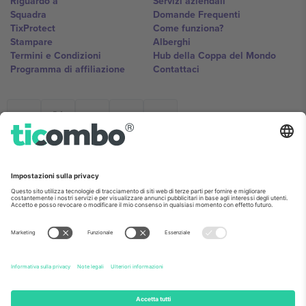
Riguardo a
Servizi aziendali
Squadra
Domande Frequenti
TixProtect
Come funziona?
Stampare
Alberghi
Termini e Condizioni
Hub della Coppa del Mondo
Programma di affiliazione
Contattaci
Ticombo Italia
Mimi Balkanska 132, 1540, Sofia,
Bulgaria
L'entità giuridica del fornitore della piattaforma potrebbe variare in
base alla località, all'evento e/o al dominio. Per i dettagli controlla la
pagina specifica dell'evento, l'impronta e i termini.,
Stampare
e