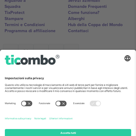
Riguardo a
Servizi aziendali
Squadra
Domande Frequenti
TixProtect
Come funziona?
Stampare
Alberghi
Termini e Condizioni
Hub della Coppa del Mondo
Programma di affiliazione
Contattaci
Ticombo Italia
Mimi Balkanska 132, 1540, Sofia,
Bulgaria
L'entità giuridica del fornitore della piattaforma potrebbe variare in
base alla località, all'evento e/o al dominio. Per i dettagli controlla la
pagina specifica dell'evento, l'impronta e i termini.,
Stampare
e