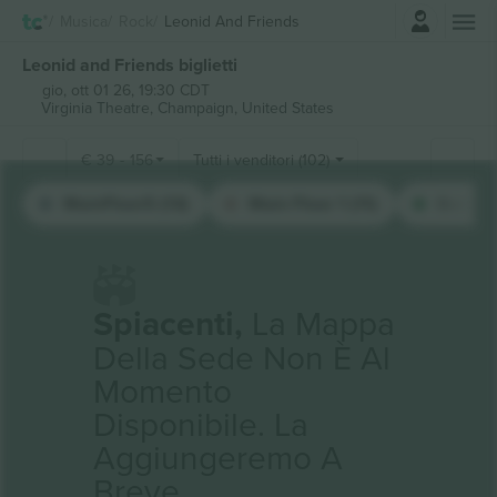
Accesso
Musica
Rock
Leonid And Friends
Leonid and Friends biglietti
gio, ott 01 26, 19:30 CDT
Virginia Theatre,
Champaign, United States
€
39
-
156
Tutti i venditori (102)
MainFloor5 (13)
Main Floor 1 (11)
Balcony
Spiacenti,
La Mappa
Della Sede Non È Al
Momento
Disponibile. La
Aggiungeremo A
Breve.