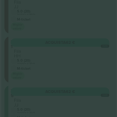
Fila
JJ
5.0 (20)
Venditore di attività
M-ticket
Miglior
valore
Balcony
ACQUISTA
62 €
1
OGNI
Fila
HH
5.0 (20)
Venditore di attività
M-ticket
Miglior
valore
Balcony
ACQUISTA
62 €
5
OGNI
Fila
JJ
5.0 (20)
Venditore di attività