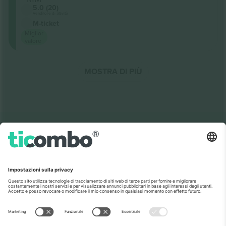
5.0 (20)
Venditore di attività
M-ticket
Miglior
valore
MOSTRA DI PIÙ
Link rapidi
Leonid and Friends
Biglietti
Rock
Biglietti