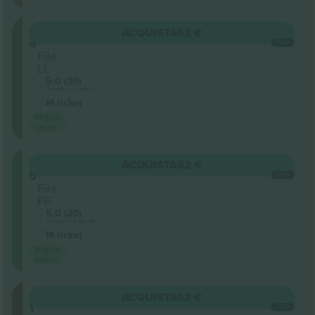
Balcony
ACQUISTA
62 €
4
OGNI
Fila
LL
5.0 (20)
Venditore di attività
M-ticket
Miglior
valore
Balcony
ACQUISTA
62 €
5
OGNI
Fila
FF
5.0 (20)
Venditore di attività
M-ticket
Miglior
valore
Balcony
ACQUISTA
62 €
1
OGNI