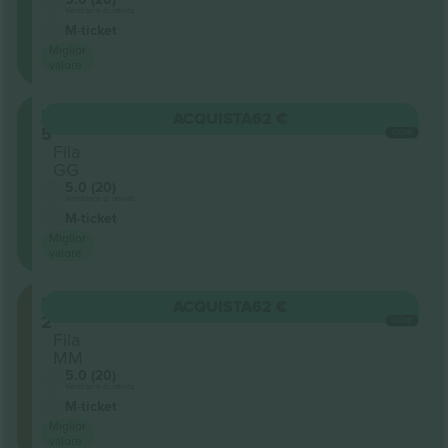
Venditore di attività
M-ticket
Miglior
valore
Balcony
ACQUISTA
62 €
5
OGNI
Fila
GG
5.0 (20)
Venditore di attività
M-ticket
Miglior
valore
Balcony
ACQUISTA
62 €
2
OGNI
Fila
MM
5.0 (20)
Venditore di attività
M-ticket
Miglior
valore