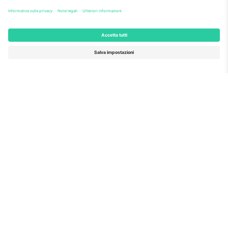
Il mercato no 1 del
GRAZIE!
mondo.
Ticombo® è ora la piattaforma di rivendita