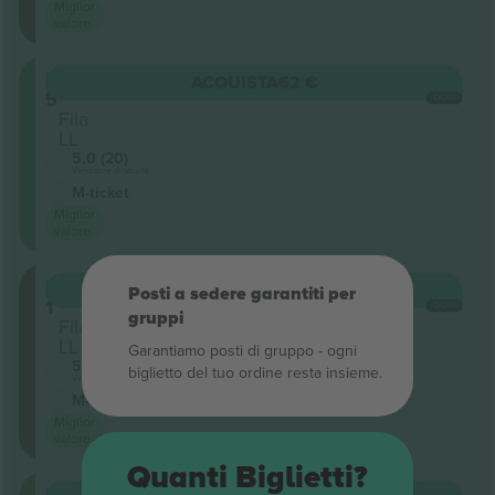
Miglior
valore
Balcony
ACQUISTA
62 €
5
OGNI
Fila
LL
5.0 (20)
Venditore di attività
M-ticket
Miglior
valore
Balcony
ACQUISTA
62 €
Posti a sedere garantiti per
1
OGNI
gruppi
Fila
LL
Garantiamo posti di gruppo ‑ ogni
5.0 (20)
biglietto del tuo ordine resta insieme.
Venditore di attività
M-ticket
Miglior
valore
Quanti Biglietti?
Balcony