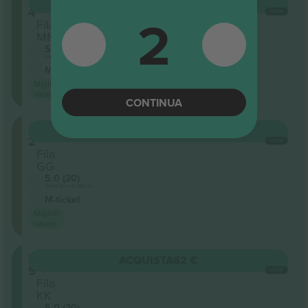
ACQUISTA
62 €
4
2
OGNI
Fila
MM
5.0 (20)
Venditore di attività
M-ticket
Miglior
valore
CONTINUA
Balcony
ACQUISTA
62 €
2
OGNI
Fila
GG
5.0 (20)
Venditore di attività
M-ticket
Miglior
valore
Balcony
ACQUISTA
62 €
5
OGNI
Fila
KK
5.0 (20)