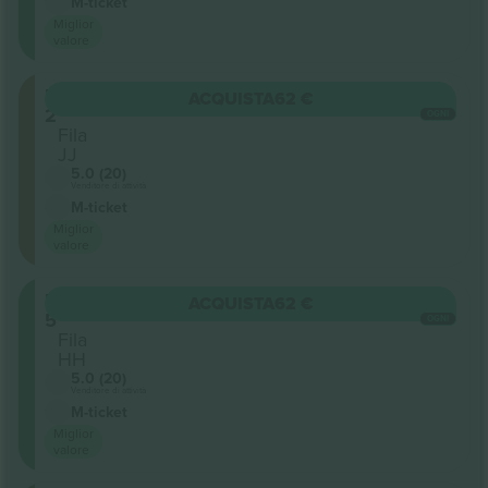
M-ticket
Miglior
valore
Balcony
ACQUISTA
62 €
2
OGNI
Fila
JJ
5.0 (20)
Venditore di attività
M-ticket
Miglior
valore
Balcony
ACQUISTA
62 €
5
OGNI
Fila
HH
5.0 (20)
Venditore di attività
M-ticket
Miglior
valore