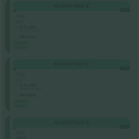
Balcony
ACQUISTA
62 €
4
OGNI
Fila
KK
5.0 (20)
Venditore di attività
M-ticket
Miglior
valore
Balcony
ACQUISTA
62 €
4
OGNI
Fila
JJ
5.0 (20)
Venditore di attività
M-ticket
Miglior
valore
Balcony
ACQUISTA
62 €
5
OGNI
Fila
MM