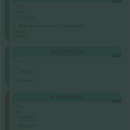
3
OGNI
Fila
MM
5.0 (20)
Venditore di attività
Biglietto elettronico
Immediato
Miglior
valore
Balcony
ACQUISTA
57 €
3
OGNI
Fila
LL
5.0 (20)
Venditore di attività
M-ticket
Balcony
ACQUISTA
62 €
1
OGNI
Fila
FF
5.0 (20)
Venditore di attività
M-ticket